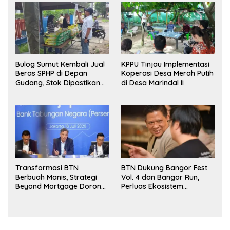
Bulog Sumut Kembali Jual
KPPU Tinjau Implementasi
Beras SPHP di Depan
Koperasi Desa Merah Putih
Gudang, Stok Dipastikan
di Desa Marindal II
Aman hingga Akhir Tahun
Transformasi BTN
BTN Dukung Bangor Fest
Berbuah Manis, Strategi
Vol. 4 dan Bangor Run,
Beyond Mortgage Dorong
Perluas Ekosistem
Laba Melonjak 40,8 Persen
Transaksi Digital