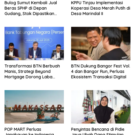
Bulog Sumut Kembali Jual
KPPU Tinjau Implementasi
Beras SPHP di Depan
Koperasi Desa Merah Putih di
Gudang, Stok Dipastikan
Desa Marindal II
Aman hingga Akhir Tahun
Transformasi BTN Berbuah
BTN Dukung Bangor Fest Vol.
Manis, Strategi Beyond
4 dan Bangor Run, Perluas
Mortgage Dorong Laba
Ekosistem Transaksi Digital
Melonjak 40,8 Persen
POP MART Perluas
Penyintas Bencana di Pidie
Jangkauan ke Indonesia
Jaya Ubah Dana Stimulan