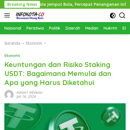
Langsung
pkan Pola Jemput Bola, Percepat Penanganan Infrastruktur 
Breaking News
ke
konten
Nasional
Peristiwa
Politik
Daerah
Medan
Hukrim
Eko
Beranda
Ekonomi
Ekonomi
Keuntungan dan Risiko Staking
USDT: Bagaimana Memulai dan
Apa yang Harus Diketahui
Admin1 Infokota
Juli 16, 2024