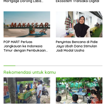
Mortgage Dorong Laba
Ekosistem Transaksi Digital
Melonjak 40,8 Persen
POP MART Perluas
Penyintas Bencana di Pidie
Jangkauan ke Indonesia
Jaya Ubah Dana Stimulan
Timur dengan Pembukaan
Jadi Modal Usaha
Gerai Baru di Trans Studio
Mall Makassar
Rekomendasi untuk kamu