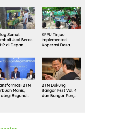
log Sumut
KPPU Tinjau
mbali Jual Beras
Implementasi
HP di Depan
Koperasi Desa
dang, Stok
Merah Putih di Desa
pastikan Aman
Marindal II
ngga Akhir Tahun
ansformasi BTN
BTN Dukung
rbuah Manis,
Bangor Fest Vol. 4
rategi Beyond
dan Bangor Run,
ortgage Dorong
Perluas Ekosistem
ba Melonjak 40,8
Transaksi Digital
rsen
ehatan