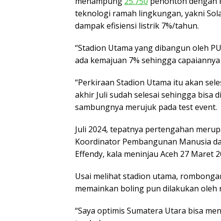
menampung
25.750
penonton dengan R
teknologi ramah lingkungan, yakni Sol
dampak efisiensi listrik 7%/tahun.
“Stadion Utama yang dibangun oleh PU
ada kemajuan 7% sehingga capaiannya 
“Perkiraan Stadion Utama itu akan sele
akhir Juli sudah selesai sehingga bisa 
sambungnya merujuk pada test event.
Juli 2024, tepatnya pertengahan merup
Koordinator Pembangunan Manusia dan
Effendy, kala meninjau Aceh 27 Maret 2
Usai melihat stadion utama, rombong
memainkan boling pun dilakukan oleh 
“Saya optimis Sumatera Utara bisa men