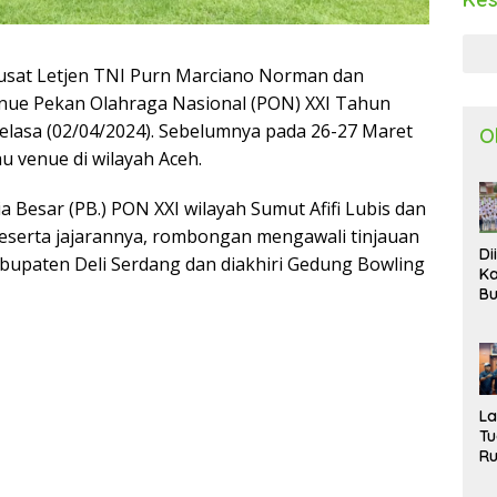
usat Letjen TNI Purn Marciano Norman dan
enue Pekan Olahraga Nasional (PON) XXI Tahun
Selasa (02/04/2024). Sebelumnya pada 26-27 Maret
O
 venue di wilayah Aceh.
 Besar (PB.) PON XXI wilayah Sumut Afifi Lubis dan
eserta jajarannya, rombongan mengawali tinjauan
Di
bupaten Deli Serdang dan diakhiri Gedung Bowling
Ka
Bu
Ta
R
Uj
Ke
S
W
L
T
R
d
P