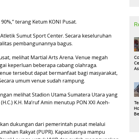
2
a 90%,” terang Ketum KONI Pusat.
R
 Atletik Sumut Sport Center. Secara keseluruhan
ualitas pembangunannya bagus.
at, melihat Martial Arts Arena. Venue megah
Ca
Ce
gai keperluan beberapa cabang olahraga.
A
venue tersebut dapat bermanfaat bagi masyarakat,
Ma
U
. Secara umum venue sudah rampung.
N
Un
ongan melihat Stadion Utama Sumatera Utara yang
Sa
. (H.C.) K.H. Ma’ruf Amin menutup PON XXI Aceh-
Te
Ha
Be
Wa
kan dukungan dari pemerintah pusat melalui
Si
Te
umahan Rakyat (PUPR). Kapasitasnya mampu
Pi