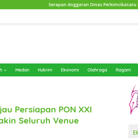
Serapan Anggaran Dinas Perkimcikataru Paling Buruk, Plh Se
h
Medan
Hukrim
Ekonomi
Olahraga
Ragam
jau Persiapan PON XXI
akin Seluruh Venue
E