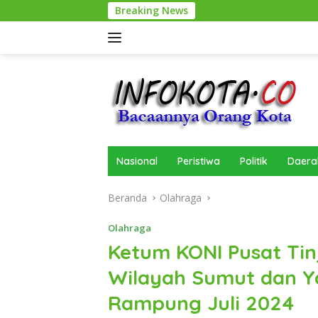
Langsung
Breaking News
ke
konten
Nasional
Peristiwa
Politik
Daera
Beranda
Olahraga
Olahraga
Ketum KONI Pusat Tin
Wilayah Sumut dan Y
Rampung Juli 2024