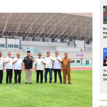
Bu
Ke
SP
Gu
Di
hi
Tr
Be
St
M
La
Pe
Kes