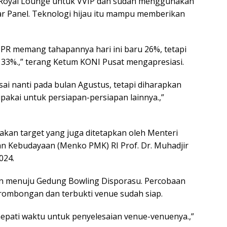
oyal Lounge untuk VVIP dan sudah menggunakan
T
ar Panel. Teknologi hijau itu mampu memberikan
ya
PR memang tahapannya hari ini baru 26%, tetapi
33%.,” terang Ketum KONI Pusat mengapresiasi.
sai nanti pada bulan Agustus, tetapi diharapkan
dipakai untuk persiapan-persiapan lainnya.,”
akan target yang juga ditetapkan oleh Menteri
 Kebudayaan (Menko PMK) RI Prof. Dr. Muhadjir
024.
an menuju Gedung Bowling Disporasu. Percobaan
rombongan dan terbukti venue sudah siap.
epati waktu untuk penyelesaian venue-venuenya.,”