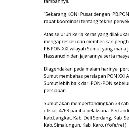
tambahnya.
“Sekarang KONI Pusat dengan PB.PON X
rapat koordinasi tentang teknis penye
Atas seluruh kerja keras yang dilakuka
mengapresiasi dan memberikan pengho
PB.PON XXI wilayah Sumut yang mana j
Hassanudin dan jajarannya serta masy
Diagendakan pada malam harinya, per
Sumut membahas persiapan PON XXI A
Sumut lebih baik dari PON-PON sebelu
persiapan.
Sumut akan mempertandingkan 34 caban
ofisial, 4763 panitia pelaksana. Pertand
Kab.Langkat, Kab. Deli Serdang, Kab. S
Kab. Simalungun, Kab. Karo. (Yofe/rel )