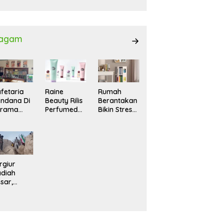
027
agam
fetaria
Raine
Rumah
ndana Di
Beauty Rilis
Berantakan
srama
Perfumed
Bikin Stres?
hasiswi
Body Lotion
Ini Cara
MA,
dengan
Praktis
yaman
Signature
Menatanya
tuk
Scent untuk
Tanpa
ntai
Ritual
Harus
Layering
Renovasi
rgiur
Parfum
diah
sar,
rga Iran
sir Lereng
rjal Cari
lot Jet