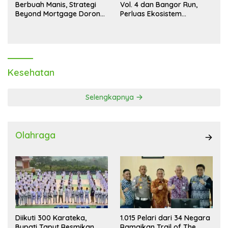
Berbuah Manis, Strategi
Vol. 4 dan Bangor Run,
Beyond Mortgage Dorong
Perluas Ekosistem
Laba Melonjak 40,8 Persen
Transaksi Digital
Kesehatan
Selengkapnya
Olahraga
Diikuti 300 Karateka,
1.015 Pelari dari 34 Negara
Bupati Taput Resmikan
Ramaikan Trail of The