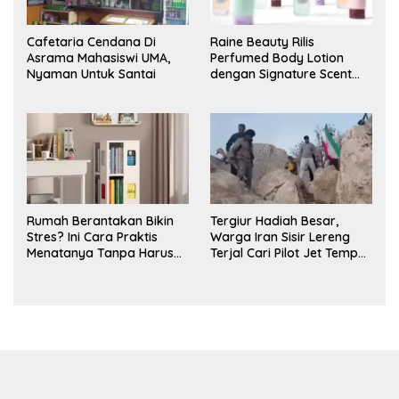
Cafetaria Cendana Di
Raine Beauty Rilis
Asrama Mahasiswi UMA,
Perfumed Body Lotion
Nyaman Untuk Santai
dengan Signature Scent
untuk Ritual Layering
Parfum
Rumah Berantakan Bikin
Tergiur Hadiah Besar,
Stres? Ini Cara Praktis
Warga Iran Sisir Lereng
Menatanya Tanpa Harus
Terjal Cari Pilot Jet Tempur
Renovasi
AS yang Hilang