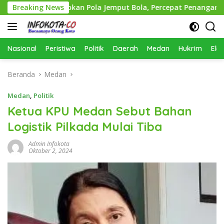
Langsung
an Terapkan Pola Jemput Bola, Percepat Penanganan Infrast
Breaking News
ke
konten
Nasional
Peristiwa
Politik
Daerah
Medan
Hukrim
Eko
Beranda
Medan
Medan
,
Politik
Ketua KPU Medan Sebut Bahan
Logistik Pilkada Mulai Tiba
Admin Infokota
Oktober 2, 2024