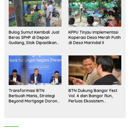
Bulog Sumut Kembali Jual
KPPU Tinjau Implementasi
Beras SPHP di Depan
Koperasi Desa Merah Putih
Gudang, Stok Dipastikan
di Desa Marindal II
Aman hingga Akhir Tahun
Transformasi BTN
BTN Dukung Bangor Fest
Berbuah Manis, Strategi
Vol. 4 dan Bangor Run,
Beyond Mortgage Dorong
Perluas Ekosistem
Laba Melonjak 40,8 Persen
Transaksi Digital