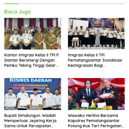
Baca Juga
Kantor Imigrasi Kelas II TPI P.
Imigrasi Kelas II TPI
Siantar Bersinergi Dengan
Pematangsiantar Sosialisasi
Pemko Tebing Tinggi Gelar
Keimigrasian Bagi
Sosialisasi Desa Binaan
Penyelenggara Haji/Umrah
Imigrasi
di Kota Tebing Tinggi
Bupati Simalungun: Wadah
Wawako Herlina Bersama
Memperluas Jejaring Kerja
Kapolres Pematangsiantar
Sama Untuk Percepatan
Potong Kue Tart Peringatan