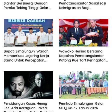
Siantar Bersinergi Dengan
Pematangsiantar Sosialisasi
Pemko Tebing Tinggi Gelar
Keimigrasian Bagi
Sosialisasi Desa Binaan
Penyelenggara Haji/Umrah
Imigrasi
di Kota Tebing Tinggi
Bupati Simalungun: Wadah
Wawako Herlina Bersama
Memperluas Jejaring Kerja
Kapolres Pematangsiantar
Sama Untuk Percepatan
Potong Kue Tart Peringatan
Pembangunan Daerah
Hari Bhayangkara
Persidangan Kasus Henny
Pemkab Simalungun Gelar
Lee, Ada Keraguan Jaksa
MTQ Ke-52 Tahun 2026