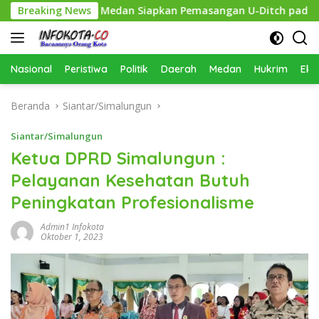
Langsung
n, Pemko Medan Siapkan Pemasangan U-Ditch pada 2027
Breaking News
ke
konten
Nasional
Peristiwa
Politik
Daerah
Medan
Hukrim
Eko
Beranda
Siantar/Simalungun
Siantar/Simalungun
Ketua DPRD Simalungun :
Pelayanan Kesehatan Butuh
Peningkatan Profesionalisme
Admin1 Infokota
Oktober 1, 2023