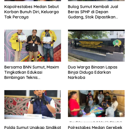
Kapolrestabes Medan Sebut
Bulog Sumut Kembali Jual
Korban Bunuh Diri, Keluarga
Beras SPHP di Depan
Tak Percaya
Gudang, Stok Dipastikan
Aman hingga Akhir Tahun
Bersama BNN Sumut, Maxim
Dua Warga Binaan Lapas
Tingkatkan Edukasi
Binjai Diduga Edarkan
Bimbingan Teknis
Narkoba
Pencegahan dan
Pemberantasan Narkotika
Polda Sumut Ungkap Sindikat
Polrestabes Medan Gerebek