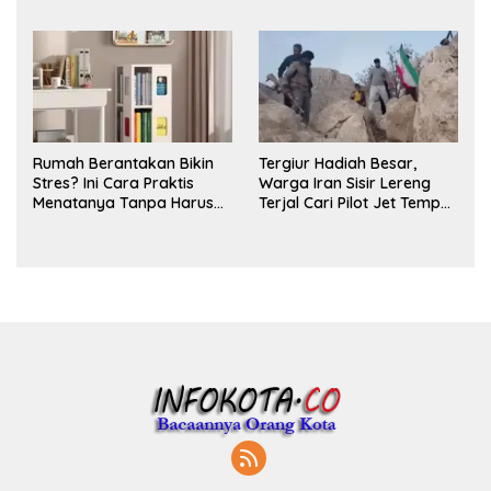
untuk Ritual Layering
Parfum
Rumah Berantakan Bikin
Tergiur Hadiah Besar,
Stres? Ini Cara Praktis
Warga Iran Sisir Lereng
Menatanya Tanpa Harus
Terjal Cari Pilot Jet Tempur
Renovasi
AS yang Hilang