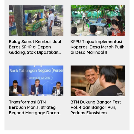
Bulog Sumut Kembali Jual
KPPU Tinjau Implementasi
Beras SPHP di Depan
Koperasi Desa Merah Putih
Gudang, Stok Dipastikan
di Desa Marindal II
Aman hingga Akhir Tahun
Transformasi BTN
BTN Dukung Bangor Fest
Berbuah Manis, Strategi
Vol. 4 dan Bangor Run,
Beyond Mortgage Dorong
Perluas Ekosistem
Laba Melonjak 40,8 Persen
Transaksi Digital