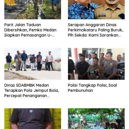
Parit Jalan Taduan
Serapan Anggaran Dinas
Dibersihkan, Pemko Medan
Perkimcikataru Paling Buruk,
Siapkan Pemasangan U-
Plh Sekda: Kami Sarankan
Ditch pada 2027
Dievaluasi
Dinas SDABMBK Medan
Polisi Tangkap Polisi, Soal
Terapkan Pola Jemput Bola,
Pembunuhan
Percepat Penanganan
Infrastruktur hingga Tingkat
Kecamatan