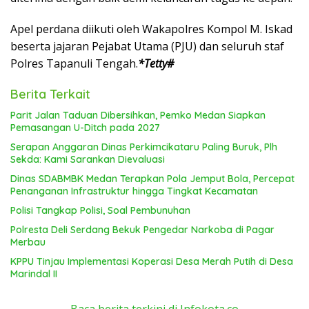
Apel perdana diikuti oleh Wakapolres Kompol M. Iskad
beserta jajaran Pejabat Utama (PJU) dan seluruh staf
Polres Tapanuli Tengah.
*Tetty#
Berita Terkait
Parit Jalan Taduan Dibersihkan, Pemko Medan Siapkan
Pemasangan U-Ditch pada 2027
Serapan Anggaran Dinas Perkimcikataru Paling Buruk, Plh
Sekda: Kami Sarankan Dievaluasi
Dinas SDABMBK Medan Terapkan Pola Jemput Bola, Percepat
Penanganan Infrastruktur hingga Tingkat Kecamatan
Polisi Tangkap Polisi, Soal Pembunuhan
Polresta Deli Serdang Bekuk Pengedar Narkoba di Pagar
Merbau
KPPU Tinjau Implementasi Koperasi Desa Merah Putih di Desa
Marindal II
Baca berita terkini di Infokota.co