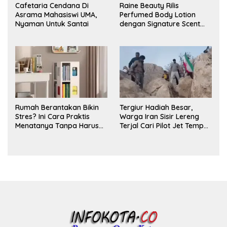
Cafetaria Cendana Di
Raine Beauty Rilis
Asrama Mahasiswi UMA,
Perfumed Body Lotion
Nyaman Untuk Santai
dengan Signature Scent
untuk Ritual Layering
Parfum
Rumah Berantakan Bikin
Tergiur Hadiah Besar,
Stres? Ini Cara Praktis
Warga Iran Sisir Lereng
Menatanya Tanpa Harus
Terjal Cari Pilot Jet Tempur
Renovasi
AS yang Hilang