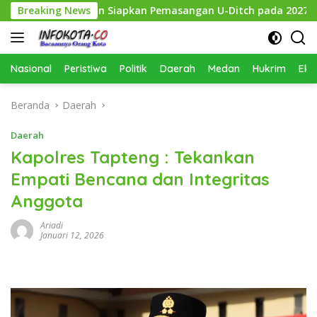
Langsung
emko Medan Siapkan Pemasangan U-Ditch pada 2027
Breaking News
Ser
ke
konten
Nasional
Peristiwa
Politik
Daerah
Medan
Hukrim
Eko
Beranda
Daerah
Daerah
Kapolres Tapteng : Tekankan
Empati Bencana dan Integritas
Anggota
Ariadi
Januari 12, 2026