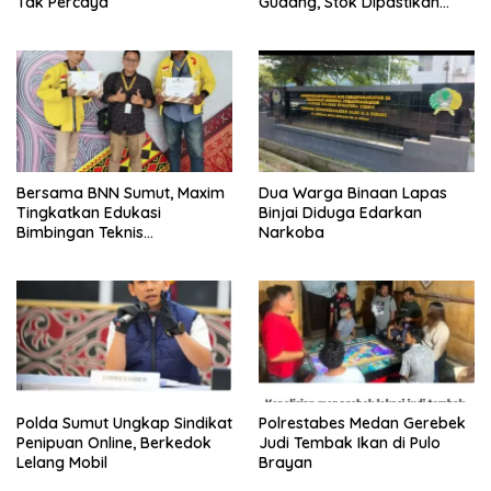
Tak Percaya
Gudang, Stok Dipastikan
Aman hingga Akhir Tahun
Bersama BNN Sumut, Maxim
Dua Warga Binaan Lapas
Tingkatkan Edukasi
Binjai Diduga Edarkan
Bimbingan Teknis
Narkoba
Pencegahan dan
Pemberantasan Narkotika
Polda Sumut Ungkap Sindikat
Polrestabes Medan Gerebek
Penipuan Online, Berkedok
Judi Tembak Ikan di Pulo
Lelang Mobil
Brayan