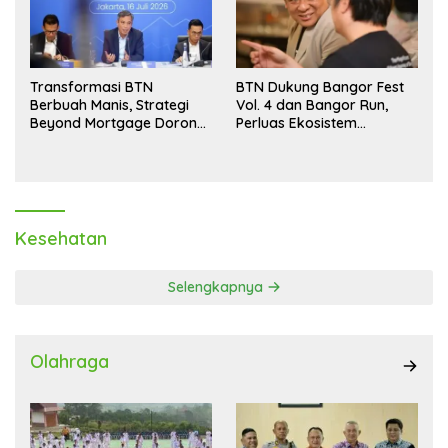
Transformasi BTN
BTN Dukung Bangor Fest
Berbuah Manis, Strategi
Vol. 4 dan Bangor Run,
Beyond Mortgage Dorong
Perluas Ekosistem
Laba Melonjak 40,8 Persen
Transaksi Digital
Kesehatan
Selengkapnya
Olahraga