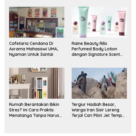
Cafetaria Cendana Di
Raine Beauty Rilis
Asrama Mahasiswi UMA,
Perfumed Body Lotion
Nyaman Untuk Santai
dengan Signature Scent
untuk Ritual Layering
Parfum
Rumah Berantakan Bikin
Tergiur Hadiah Besar,
Stres? Ini Cara Praktis
Warga Iran Sisir Lereng
Menatanya Tanpa Harus
Terjal Cari Pilot Jet Tempur
Renovasi
AS yang Hilang