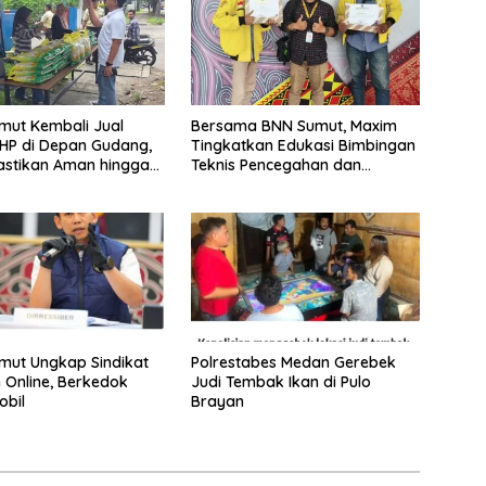
mut Kembali Jual
Bersama BNN Sumut, Maxim
HP di Depan Gudang,
Tingkatkan Edukasi Bimbingan
astikan Aman hingga
Teknis Pencegahan dan
hun
Pemberantasan Narkotika
mut Ungkap Sindikat
Polrestabes Medan Gerebek
 Online, Berkedok
Judi Tembak Ikan di Pulo
obil
Brayan