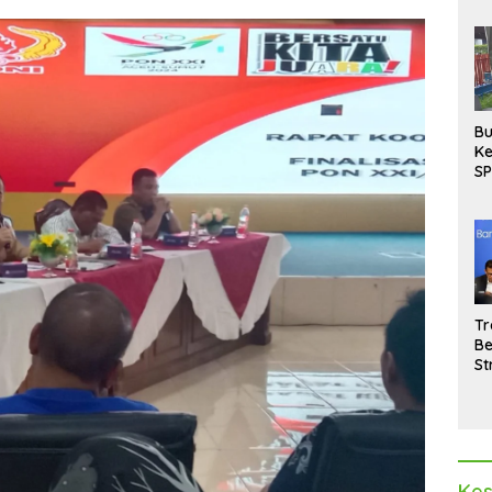
Bu
Ke
SP
Gu
Di
hi
Tr
Be
St
M
La
Pe
Kes