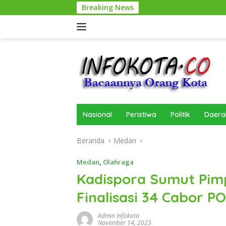
Langsung
Breaking News
ke
konten
Nasional
Peristiwa
Politik
Daera
Beranda
Medan
Medan
,
Olahraga
Kadispora Sumut Pimp
Finalisasi 34 Cabor P
Admin Infokota
November 14, 2023