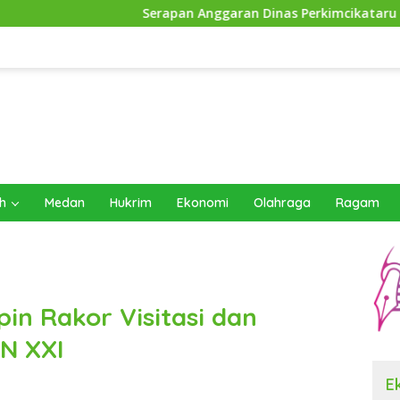
Serapan Anggaran Dinas Perkimcikataru Paling Buruk, Plh Se
h
Medan
Hukrim
Ekonomi
Olahraga
Ragam
in Rakor Visitasi dan
ON XXI
E