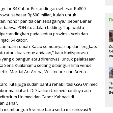
2
ggelar 34 Cabor Pertandingan sebesar Rp800
rovsu sebesar Rp600 miliar, itulah untuk
R
tan, honor panitia dan sebagainya,” beber Bahar.
 bahwa PON itu adalah bidding. Tapi waktu
dipertandingkan pada kedua provinsi (Aceh dan
jadi 64 cabor.
iapan tuan rumah. Kalau semuanya siap dan lengkap,
Ca
Ce
u atau dua venue andalan,” kata Kadisporasu.
A
yang dibangun atau direnovasi untuk pelaksaaan
Ma
U
esa Sena Kualanamu sedang dibangun lima venue,
N
tik, Martial Art Arena, Voli Indoor dan Arena
Un
Sa
Te
aro. Kita juga sudah bantu rehabilitasi GSG Unimed
Ha
or martial art. Di Stadion Unimed nantinya ada
Be
ditorium Unimed dan Cabor Kabbadi di
Wa
Si
ah Bahar.
Te
h membangun 5 venue baru serta merenovasi 9
Pi