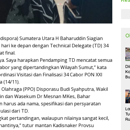
O
dispora) Sumatera Utara H Baharuddin Siagian
ari ke depan dengan Technical Delegate (TD) 34
 final.
utnya. Saya harapkan Pendamping TD mencatat semua
Di
abor yang dipertandingkan Wilayah Sumut,” kata
Ka
inasi Visitasi dan Finalisasi 34 Cabor PON XXI
Bu
 (14/11).
Ta
R
 Olahraga (PPO) Disporasu Budi Syahputra, Wakil
Uj
din dan Wasekum Dr Mesnan MKes, Bahar
Ke
S
 harus ada nama, spesifikasi dan persyaratan
W
L
ulasi dari TD.
T
at pertandingan, walaupun nilainya sangat kecil,
R
d
antinya,” tutur mantan Kadisnaker Provsu
P