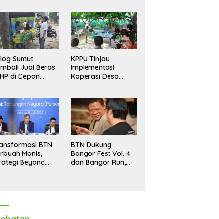
log Sumut
KPPU Tinjau
mbali Jual Beras
Implementasi
HP di Depan
Koperasi Desa
dang, Stok
Merah Putih di Desa
pastikan Aman
Marindal II
ngga Akhir Tahun
ansformasi BTN
BTN Dukung
rbuah Manis,
Bangor Fest Vol. 4
rategi Beyond
dan Bangor Run,
ortgage Dorong
Perluas Ekosistem
ba Melonjak 40,8
Transaksi Digital
rsen
ehatan