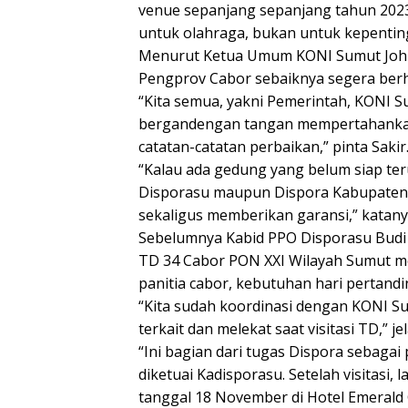
venue sepanjang sepanjang tahun 2023
untuk olahraga, bukan untuk kepenting
Menurut Ketua Umum KONI Sumut John I
Pengprov Cabor sebaiknya segera be
“Kita semua, yakni Pemerintah, KONI
bergandengan tangan mempertahankan
catatan-catatan perbaikan,” pinta Sakir
“Kalau ada gedung yang belum siap ter
Disporasu maupun Dispora Kabupaten/K
sekaligus memberikan garansi,” katanya
Sebelumnya Kabid PPO Disporasu Budi Sy
TD 34 Cabor PON XXI Wilayah Sumut m
panitia cabor, kebutuhan hari pertand
“Kita sudah koordinasi dengan KONI 
terkait dan melekat saat visitasi TD,” je
“Ini bagian dari tugas Dispora sebaga
diketuai Kadisporasu. Setelah visitasi
tanggal 18 November di Hotel Emerald