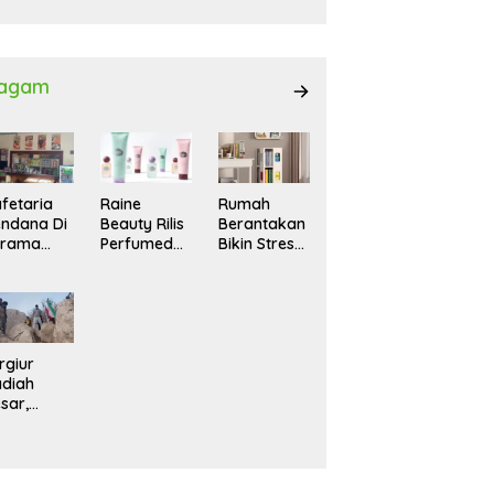
027
agam
fetaria
Raine
Rumah
ndana Di
Beauty Rilis
Berantakan
srama
Perfumed
Bikin Stres?
hasiswi
Body Lotion
Ini Cara
MA,
dengan
Praktis
yaman
Signature
Menatanya
tuk
Scent untuk
Tanpa
ntai
Ritual
Harus
Layering
Renovasi
rgiur
Parfum
diah
sar,
rga Iran
sir Lereng
rjal Cari
lot Jet