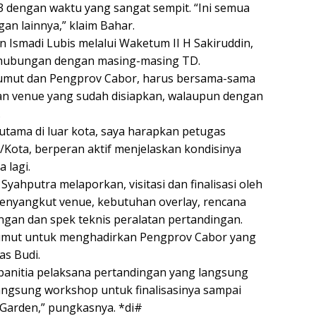
T
 dengan waktu yang sangat sempit. “Ini semua
ya
an lainnya,” klaim Bahar.
smadi Lubis melalui Waketum II H Sakiruddin,
rhubungan dengan masing-masing TD.
 Sumut dan Pengprov Cabor, harus bersama-sama
 venue yang sudah disiapkan, walaupun dengan
.
utama di luar kota, saya harapkan petugas
ota, berperan aktif menjelaskan kondisinya
 lagi.
ahputra melaporkan, visitasi dan finalisasi oleh
enyangkut venue, kebutuhan overlay, rencana
ingan dan spek teknis peralatan pertandingan.
Sumut untuk menghadirkan Pengprov Cabor yang
las Budi.
i panitia pelaksana pertandingan yang langsung
, langsung workshop untuk finalisasinya sampai
 Garden,” pungkasnya. *di#