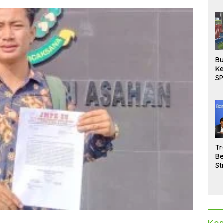
Bu
Ke
SP
Gu
Di
hi
Tr
Be
St
M
La
Pe
Kes