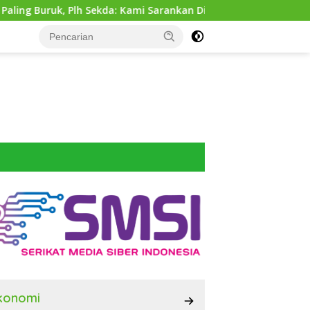
Sekda: Kami Sarankan Dievaluasi
Dinas SDABMBK Medan 
konomi