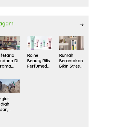
027
agam
fetaria
Raine
Rumah
ndana Di
Beauty Rilis
Berantakan
srama
Perfumed
Bikin Stres?
hasiswi
Body Lotion
Ini Cara
MA,
dengan
Praktis
yaman
Signature
Menatanya
tuk
Scent untuk
Tanpa
ntai
Ritual
Harus
Layering
Renovasi
rgiur
Parfum
diah
sar,
rga Iran
sir Lereng
rjal Cari
lot Jet