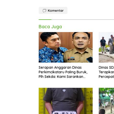
Komentar
Baca Juga
Serapan Anggaran Dinas
Dinas S
Perkimcikataru Paling Buruk,
Terapkan
Plh Sekda: Kami Sarankan
Percepa
Dievaluasi
Infrastr
Kecamat