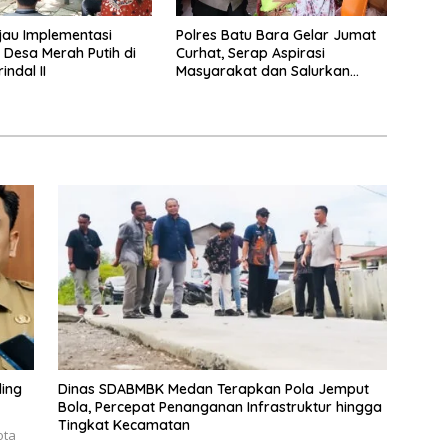
jau Implementasi
Polres Batu Bara Gelar Jumat
 Desa Merah Putih di
Curhat, Serap Aspirasi
ndal II
Masyarakat dan Salurkan
Bantuan Sosial
ling
Dinas SDABMBK Medan Terapkan Pola Jemput
Bola, Percepat Penanganan Infrastruktur hingga
Tingkat Kecamatan
ota