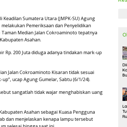
i Keadilan Sumatera Utara (JMPK-SU) Agung
a melakukan Pemeriksaan dan Penyelidikan
Taman Median Jalan Cokroaminoto tepatnya
O
 Kabupaten Asahan.
r Rp. 200 Juta diduga adanya tindakan mark-up
Di
Ka
an Jalan Cokroaminoto Kisaran tidak sesuai
Bu
-up”, ucap Agung Gumelar, Sabtu (6/1/24).
Ta
R
Uj
tersebut sangatlah tidak wajar menghabiskan uang
Ke
S
W
L
T
p Kabupaten Asahan sebagai Kuasa Pengguna
R
ab dan menjelaskan kenapa lampu tersebut
d
 selesai hingga saat ini.
P