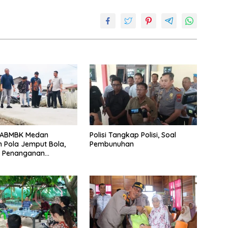
T
ya
DABMBK Medan
Polisi Tangkap Polisi, Soal
 Pola Jemput Bola,
Pembunuhan
t Penanganan
uktur hingga Tingkat
an