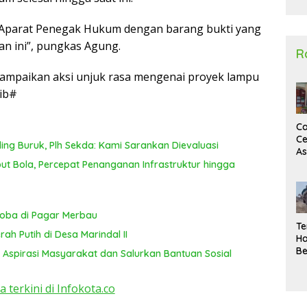
2
e Aparat Penegak Hukum dengan barang bukti yang
an ini”, pungkas Agung.
R
ampaikan aksi unjuk rasa mengenai proyek lampu
bib#
Ca
Ce
ing Buruk, Plh Sekda: Kami Sarankan Dievaluasi
A
Ma
 Bola, Percepat Penanganan Infrastruktur hingga
U
N
Un
Sa
koba di Pagar Merbau
Te
ah Putih di Desa Marindal II
Ha
Be
 Aspirasi Masyarakat dan Salurkan Bantuan Sosial
Wa
Si
a terkini di Infokota.co
Te
Pi