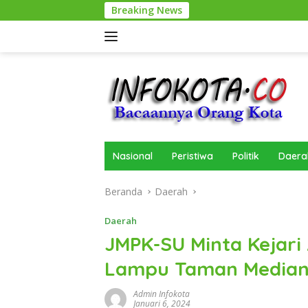
Langsung
Breaking News
ke
konten
Nasional
Peristiwa
Politik
Daera
Beranda
Daerah
Daerah
JMPK-SU Minta Kejari
Lampu Taman Median 
Admin Infokota
Januari 6, 2024