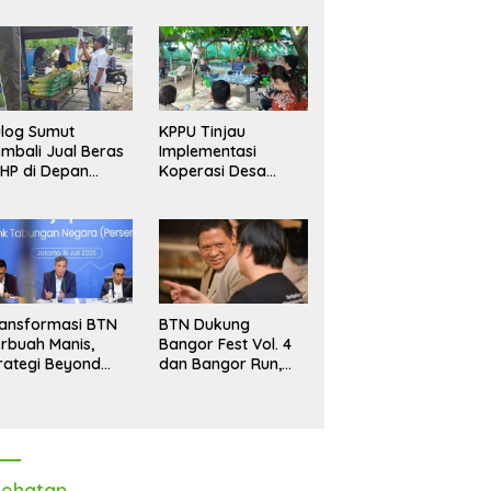
log Sumut
KPPU Tinjau
mbali Jual Beras
Implementasi
HP di Depan
Koperasi Desa
dang, Stok
Merah Putih di Desa
pastikan Aman
Marindal II
ngga Akhir Tahun
ansformasi BTN
BTN Dukung
rbuah Manis,
Bangor Fest Vol. 4
rategi Beyond
dan Bangor Run,
ortgage Dorong
Perluas Ekosistem
ba Melonjak 40,8
Transaksi Digital
rsen
ehatan