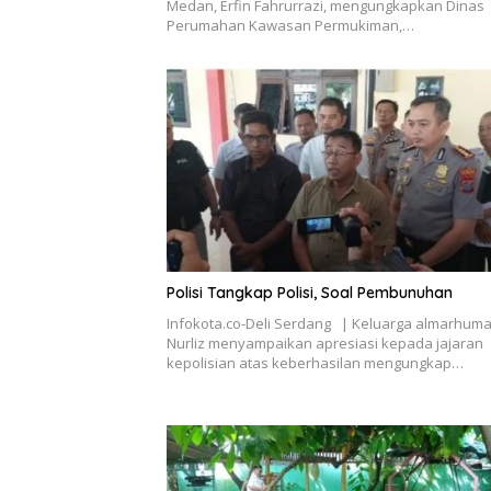
Medan, Erfin Fahrurrazi, mengungkapkan Dinas
Perumahan Kawasan Permukiman,…
Polisi Tangkap Polisi, Soal Pembunuhan
Infokota.co-Deli Serdang | Keluarga almarhuma
Nurliz menyampaikan apresiasi kepada jajaran
kepolisian atas keberhasilan mengungkap…