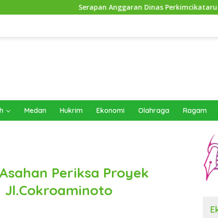
Serapan Anggaran Dinas Perkimcikataru Paling Buruk, Plh 
h
Medan
Hukrim
Ekonomi
Olahraga
Ragam
 Asahan Periksa Proyek
Jl.Cokroaminoto
E