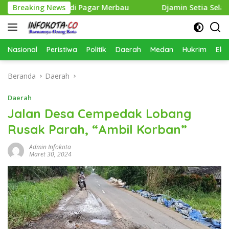
Langsung
 Narkoba di Pagar Merbau
Breaking News
Djamin Setia Selamanya” Ke
ke
konten
Nasional
Peristiwa
Politik
Daerah
Medan
Hukrim
Eko
Beranda
Daerah
Daerah
Jalan Desa Cempedak Lobang
Rusak Parah, “Ambil Korban”
Admin Infokota
Maret 30, 2024