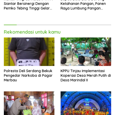
Siantar Bersinergi Dengan
Ketahanan Pangan, Panen
Pemko Tebing Tinggi Gelar
Raya Lumbung Pangan
Sosialisasi Desa Binaan
Baznas jadi Bukti
Imigrasi
Rekomendasi untuk kamu
Polresta Deli Serdang Bekuk
KPPU Tinjau Implementasi
Pengedar Narkoba di Pagar
Koperasi Desa Merah Putih di
Merbau
Desa Marindal II