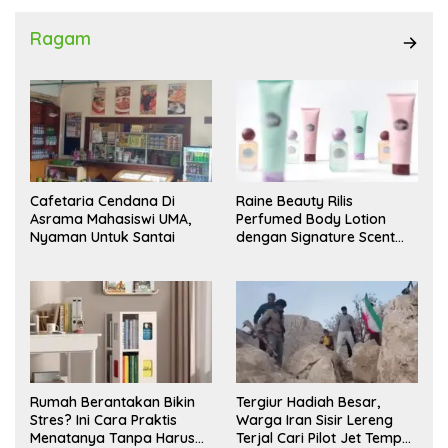
Ragam
Cafetaria Cendana Di
Raine Beauty Rilis
Asrama Mahasiswi UMA,
Perfumed Body Lotion
Nyaman Untuk Santai
dengan Signature Scent
untuk Ritual Layering
Parfum
Rumah Berantakan Bikin
Tergiur Hadiah Besar,
Stres? Ini Cara Praktis
Warga Iran Sisir Lereng
Menatanya Tanpa Harus
Terjal Cari Pilot Jet Tempur