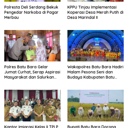
Polresta Deli Serdang Bekuk
KPPU Tinjau Implementasi
Pengedar Narkoba di Pagar
Koperasi Desa Merah Putih di
Merbau
Desa Marindal II
Polres Batu Bara Gelar
Wakapolres Batu Bara Hadiri
Jumat Curhat, Serap Aspirasi
Malam Pesona Seni dan
Masyarakat dan Salurkan
Budaya Kabupaten Batu
Bantuan Sosial
Bara di PRSU 2026
Kantor Imigrasi Kelas II TPI P.
Bupati Batu Bara Dorong