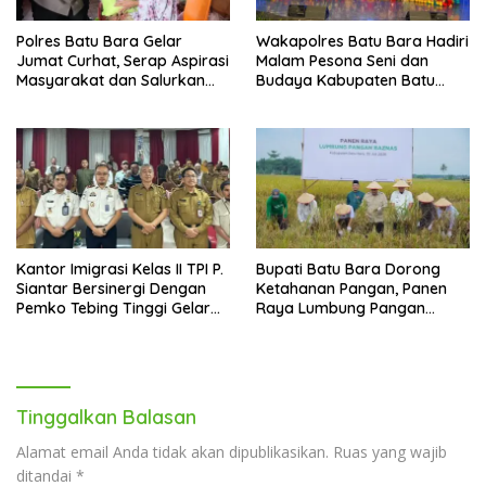
Polres Batu Bara Gelar
Wakapolres Batu Bara Hadiri
Jumat Curhat, Serap Aspirasi
Malam Pesona Seni dan
Masyarakat dan Salurkan
Budaya Kabupaten Batu
Bantuan Sosial
Bara di PRSU 2026
Kantor Imigrasi Kelas II TPI P.
Bupati Batu Bara Dorong
Siantar Bersinergi Dengan
Ketahanan Pangan, Panen
Pemko Tebing Tinggi Gelar
Raya Lumbung Pangan
Sosialisasi Desa Binaan
Baznas jadi Bukti
Imigrasi
Tinggalkan Balasan
Alamat email Anda tidak akan dipublikasikan.
Ruas yang wajib
ditandai
*