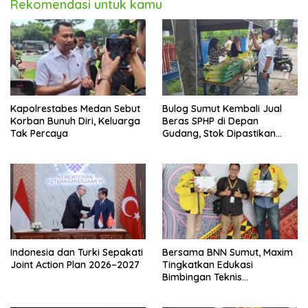
Rekomendasi untuk kamu
Kapolrestabes Medan Sebut
Bulog Sumut Kembali Jual
Korban Bunuh Diri, Keluarga
Beras SPHP di Depan
Tak Percaya
Gudang, Stok Dipastikan
Aman hingga Akhir Tahun
Indonesia dan Turki Sepakati
Bersama BNN Sumut, Maxim
Joint Action Plan 2026–2027
Tingkatkan Edukasi
Bimbingan Teknis
Pencegahan dan
Pemberantasan Narkotika