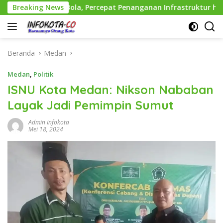
Langsung
mput Bola, Percepat Penanganan Infrastruktur hingga Tingk
Breaking News
ke
konten
Beranda
Medan
Medan
,
Politik
ISNU Kota Medan: Nikson Nababan
Layak Jadi Pemimpin Sumut
Admin Infokota
Mei 18, 2024