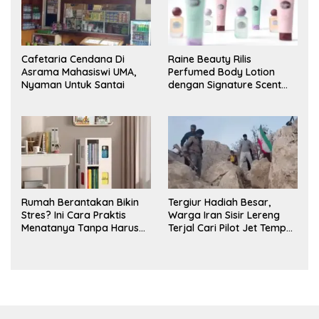
Cafetaria Cendana Di
Raine Beauty Rilis
Asrama Mahasiswi UMA,
Perfumed Body Lotion
Nyaman Untuk Santai
dengan Signature Scent
untuk Ritual Layering
Parfum
Rumah Berantakan Bikin
Tergiur Hadiah Besar,
Stres? Ini Cara Praktis
Warga Iran Sisir Lereng
Menatanya Tanpa Harus
Terjal Cari Pilot Jet Tempur
Renovasi
AS yang Hilang