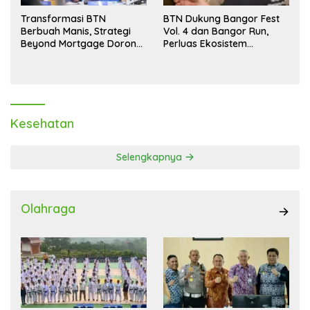
Transformasi BTN
BTN Dukung Bangor Fest
Berbuah Manis, Strategi
Vol. 4 dan Bangor Run,
Beyond Mortgage Dorong
Perluas Ekosistem
Laba Melonjak 40,8 Persen
Transaksi Digital
Kesehatan
Selengkapnya
Olahraga