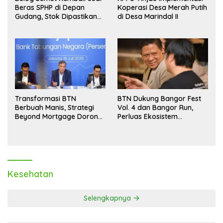
Beras SPHP di Depan
Koperasi Desa Merah Putih
Gudang, Stok Dipastikan
di Desa Marindal II
Aman hingga Akhir Tahun
Transformasi BTN
BTN Dukung Bangor Fest
Berbuah Manis, Strategi
Vol. 4 dan Bangor Run,
Beyond Mortgage Dorong
Perluas Ekosistem
Laba Melonjak 40,8 Persen
Transaksi Digital
Kesehatan
Selengkapnya