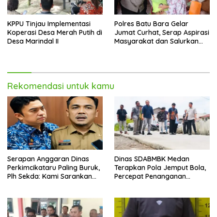
KPPU Tinjau Implementasi
Polres Batu Bara Gelar
Koperasi Desa Merah Putih di
Jumat Curhat, Serap Aspirasi
Desa Marindal II
Masyarakat dan Salurkan
Bantuan Sosial
Rekomendasi untuk kamu
Serapan Anggaran Dinas
Dinas SDABMBK Medan
Perkimcikataru Paling Buruk,
Terapkan Pola Jemput Bola,
Plh Sekda: Kami Sarankan
Percepat Penanganan
Dievaluasi
Infrastruktur hingga Tingkat
Kecamatan