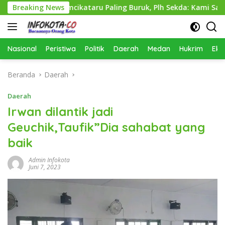
Langsung
as Perkimcikataru Paling Buruk, Plh Sekda: Kami Sarankan Die
Breaking News
ke
konten
Nasional
Peristiwa
Politik
Daerah
Medan
Hukrim
Eko
Beranda
Daerah
Daerah
Irwan dilantik jadi
Geuchik,Taufik”Dia sahabat yang
baik
Admin Infokota
Juni 7, 2023