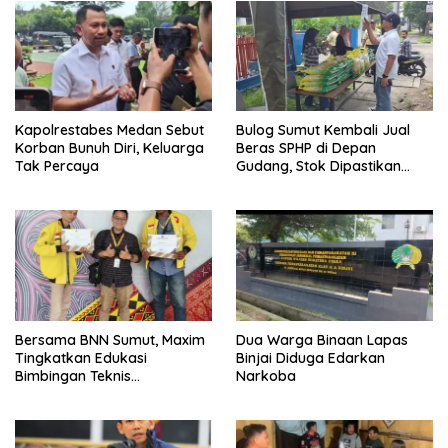
Kapolrestabes Medan Sebut
Bulog Sumut Kembali Jual
Korban Bunuh Diri, Keluarga
Beras SPHP di Depan
Tak Percaya
Gudang, Stok Dipastikan
Aman hingga Akhir Tahun
Bersama BNN Sumut, Maxim
Dua Warga Binaan Lapas
Tingkatkan Edukasi
Binjai Diduga Edarkan
Bimbingan Teknis
Narkoba
Pencegahan dan
Pemberantasan Narkotika