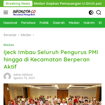
Langsung
an, Pemko Medan Siapkan Pemasangan U-Ditch pada 2027
Breaking News
ke
konten
Nasional
Peristiwa
Politik
Daerah
Medan
Hukrim
Eko
Beranda
Medan
Medan
Ijeck Imbau Seluruh Pengurus PMI
hingga di Kecamatan Berperan
Aktif
Admin Infokota
Agustus 19, 2023