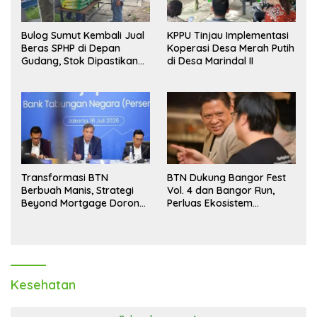
Bulog Sumut Kembali Jual
KPPU Tinjau Implementasi
Beras SPHP di Depan
Koperasi Desa Merah Putih
Gudang, Stok Dipastikan
di Desa Marindal II
Aman hingga Akhir Tahun
Transformasi BTN
BTN Dukung Bangor Fest
Berbuah Manis, Strategi
Vol. 4 dan Bangor Run,
Beyond Mortgage Dorong
Perluas Ekosistem
Laba Melonjak 40,8 Persen
Transaksi Digital
Kesehatan