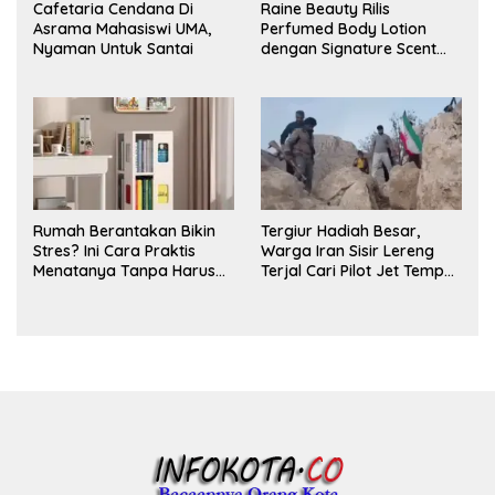
Cafetaria Cendana Di
Raine Beauty Rilis
Asrama Mahasiswi UMA,
Perfumed Body Lotion
Nyaman Untuk Santai
dengan Signature Scent
untuk Ritual Layering
Parfum
Rumah Berantakan Bikin
Tergiur Hadiah Besar,
Stres? Ini Cara Praktis
Warga Iran Sisir Lereng
Menatanya Tanpa Harus
Terjal Cari Pilot Jet Tempur
Renovasi
AS yang Hilang