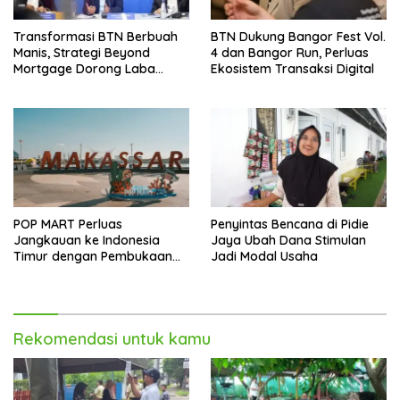
Transformasi BTN Berbuah
BTN Dukung Bangor Fest Vol.
Manis, Strategi Beyond
4 dan Bangor Run, Perluas
Mortgage Dorong Laba
Ekosistem Transaksi Digital
Melonjak 40,8 Persen
POP MART Perluas
Penyintas Bencana di Pidie
Jangkauan ke Indonesia
Jaya Ubah Dana Stimulan
Timur dengan Pembukaan
Jadi Modal Usaha
Gerai Baru di Trans Studio
Mall Makassar
Rekomendasi untuk kamu