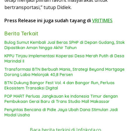
tetap menjadi pilihan favorit masyarakat untuk
bertransportasi,” tutup Didiek.
Press Release ini juga sudah tayang di
VRITIMES
Berita Terkait
Bulog Sumut Kembali Jual Beras SPHP di Depan Gudang, Stok
Dipastikan Aman hingga Akhir Tahun
KPPU Tinjau Implementasi Koperasi Desa Merah Putih di Desa
Marindal II
Transformasi BTN Berbuah Manis, Strategi Beyond Mortgage
Dorong Laba Melonjak 40,8 Persen
BTN Dukung Bangor Fest Vol. 4 dan Bangor Run, Perluas
Ekosistem Transaksi Digital
POP MART Perluas Jangkauan ke Indonesia Timur dengan
Pembukaan Gerai Baru di Trans Studio Mall Makassar
Penyintas Bencana di Pidie Jaya Ubah Dana Stimulan Jadi
Modal Usaha
Baca berita terkini di Infokota.co