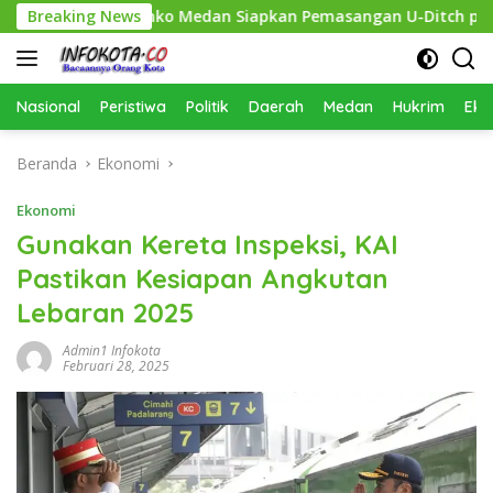
Langsung
ihkan, Pemko Medan Siapkan Pemasangan U-Ditch pada 2027
Breaking News
ke
konten
Nasional
Peristiwa
Politik
Daerah
Medan
Hukrim
Eko
Beranda
Ekonomi
Ekonomi
Gunakan Kereta Inspeksi, KAI
Pastikan Kesiapan Angkutan
Lebaran 2025
Admin1 Infokota
Februari 28, 2025