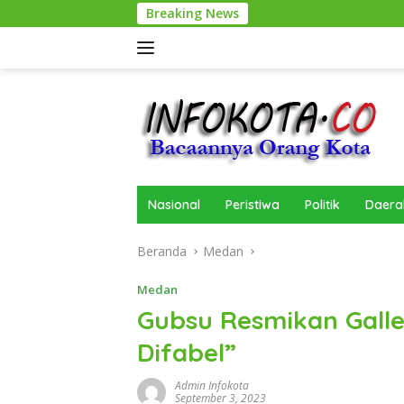
Langsung
Breaking News
ke
konten
Nasional
Peristiwa
Politik
Daera
Beranda
Medan
Medan
Gubsu Resmikan Galle
Difabel”
Admin Infokota
September 3, 2023