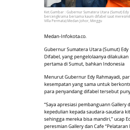
Ket.Gambar : Gubernur Sumatera Utara (Sumut) Edy
bercengkrama bersama kaum difabel saat meresmikan
Villa Permata) Medan Johor, Minggu
Medan-Infokota.co.
Gubernur Sumatera Utara (Sumut) Edy 
Difabel, yang pengelolaanya dilakukan
pertama di Sumut, bahkan Indonesia
Menurut Gubernur Edy Rahmayadi, para
kesempatan yang sama untuk berkontri
para penyandang difabel tersebut pun
“Saya apresiasi pembanguann Gallery da
kepedulian kepada saudara-saudara kita.
sehingga mereka bisa mandiri,” ucap E
peresmian Gallery dan Cafe “Pelataran 