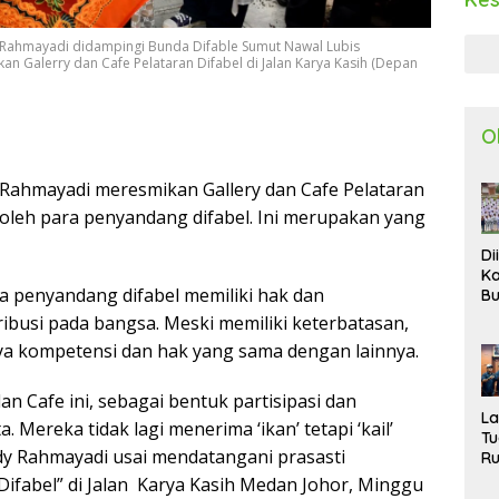
 Rahmayadi didampingi Bunda Difable Sumut Nawal Lubis
 Galerry dan Cafe Pelataran Difabel di Jalan Karya Kasih (Depan
O
Rahmayadi meresmikan Gallery dan Cafe Pelataran
 oleh para penyandang difabel. Ini merupakan yang
Di
Ka
 penyandang difabel memiliki hak dan
Bu
Ta
busi pada bangsa. Meski memiliki keterbatasan,
R
ya kompetensi dan hak yang sama dengan lainnya.
Uj
Ke
S
n Cafe ini, sebagai bentuk partisipasi dan
W
L
 Mereka tidak lagi menerima ‘ikan’ tetapi ‘kail’
T
dy Rahmayadi usai mendatangani prasasti
R
d
Difabel” di Jalan Karya Kasih Medan Johor, Minggu
P