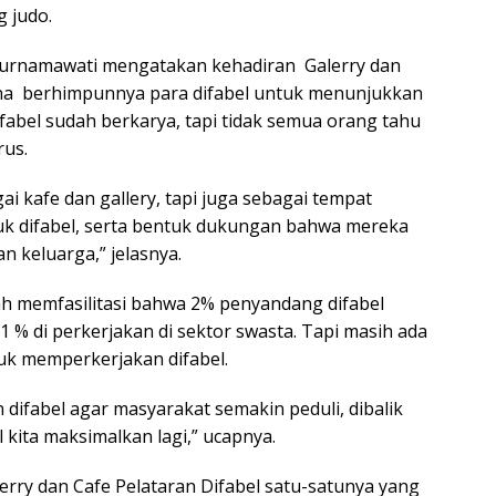
T
g judo.
ya
i Purnamawati mengatakan kehadiran Galerry dan
hana berhimpunnya para difabel untuk menunjukkan
difabel sudah berkarya, tapi tidak semua orang tahu
rus.
agai kafe dan gallery, tapi juga sebagai tempat
uk difabel, serta bentuk dukungan bahwa mereka
an keluarga,” jelasnya.
ah memfasilitasi bahwa 2% penyandang difabel
1 % di perkerjakan di sektor swasta. Tapi masih ada
uk memperkerjakan difabel.
 difabel agar masyarakat semakin peduli, dibalik
 kita maksimalkan lagi,” ucapnya.
lerry dan Cafe Pelataran Difabel satu-satunya yang