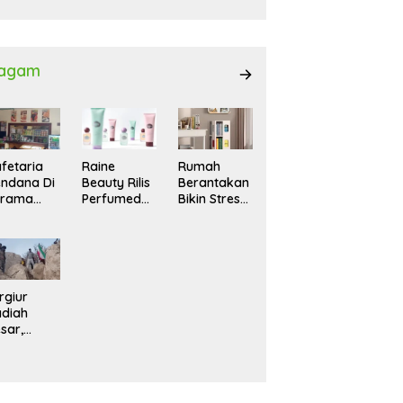
027
agam
fetaria
Raine
Rumah
ndana Di
Beauty Rilis
Berantakan
srama
Perfumed
Bikin Stres?
hasiswi
Body Lotion
Ini Cara
MA,
dengan
Praktis
yaman
Signature
Menatanya
tuk
Scent untuk
Tanpa
ntai
Ritual
Harus
Layering
Renovasi
rgiur
Parfum
diah
sar,
rga Iran
sir Lereng
rjal Cari
lot Jet