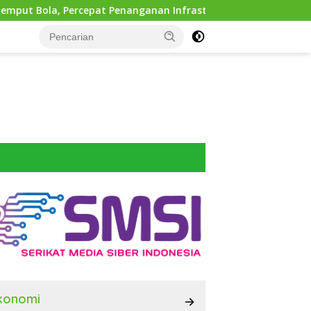
at Penanganan Infrastruktur hingga Tingkat Kecamatan
konomi