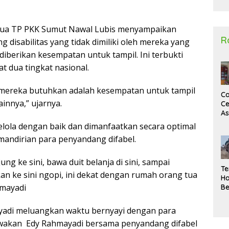
2
tua TP PKK Sumut Nawal Lubis menyampaikan
R
 disabilitas yang tidak dimiliki oleh mereka yang
berikan kesempatan untuk tampil. Ini terbukti
t dua tingkat nasional.
g mereka butuhkan adalah kesempatan untuk tampil
Ca
innya,” ujarnya.
Ce
A
Ma
kelola dengan baik dan dimanfaatkan secara optimal
U
andirian para penyandang difabel.
N
Un
Sa
ng ke sini, bawa duit belanja di sini, sampai
Te
kan ke sini ngopi, ini dekat dengan rumah orang tua
Ha
hmayadi
Be
Wa
Si
yadi meluangkan waktu bernyayi dengan para
Te
bawakan Edy Rahmayadi bersama penyandang difabel
Pi