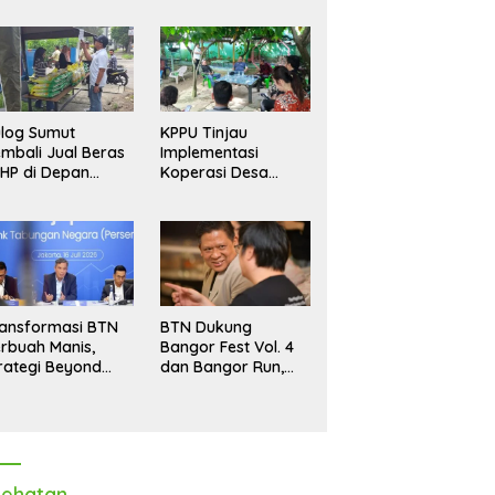
log Sumut
KPPU Tinjau
mbali Jual Beras
Implementasi
HP di Depan
Koperasi Desa
dang, Stok
Merah Putih di Desa
pastikan Aman
Marindal II
ngga Akhir Tahun
ansformasi BTN
BTN Dukung
rbuah Manis,
Bangor Fest Vol. 4
rategi Beyond
dan Bangor Run,
ortgage Dorong
Perluas Ekosistem
ba Melonjak 40,8
Transaksi Digital
rsen
ehatan