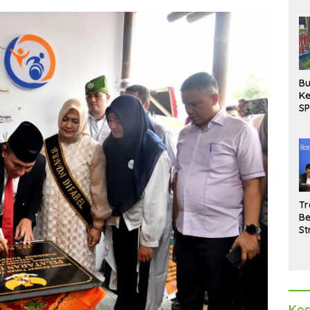
Bu
Ke
SP
Gu
Di
hi
Tr
Be
St
M
La
Pe
Kes