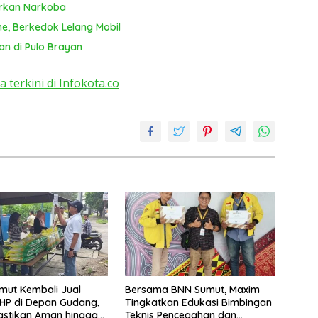
arkan Narkoba
ne, Berkedok Lelang Mobil
an di Pulo Brayan
a terkini di Infokota.co
mut Kembali Jual
Bersama BNN Sumut, Maxim
HP di Depan Gudang,
Tingkatkan Edukasi Bimbingan
astikan Aman hingga
Teknis Pencegahan dan