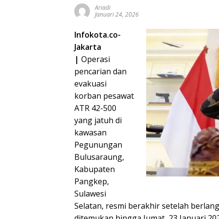
Ariadi
Januari 24, 2026
Infokota.co-
Jakarta
|
Operasi
pencarian dan
evakuasi
korban pesawat
ATR 42-500
yang jatuh di
kawasan
Pegunungan
Bulusaraung,
Kabupaten
Pangkep,
Sulawesi
Selatan, resmi berakhir setelah berlan
ditemukan hingga Jumat, 23 Januari 2