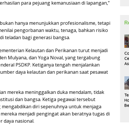
erhasilan para pejuang kemanusiaan di lapangan,”
2
R
t bukan hanya menunjukkan profesionalisme, tetapi
 menilai pengorbanan waktu, tenaga, bahkan risiko
i teladan bagi generasi bangsa.
Kementerian Kelautan dan Perikanan turut menjadi
Ca
eden Mulyana, dan Yoga Noval, yang tergabung
Ce
A
 Jenderal PSDKP. Ketiganya tengah menjalankan
Ma
umber daya kelautan dan perikanan saat pesawat
U
N
Un
Sa
gian mereka meninggalkan duka mendalam, tidak
Te
nstitusi dan bangsa. Ketiga pegawai tersebut
Ha
Be
ng mengabdikan diri sepenuhnya untuk menjaga
Wa
 mereka menjadi pengingat akan beratnya tugas di
Si
 daya nasional.
Te
Pi