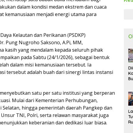
lakukan dalam kondisi medan ekstrem dan cuaca
at kemanusiaan menjadi energi utama para
 Daya Kelautan dan Perikanan (PSDKP)
O
Dr. Pung Nugroho Saksono, A.Pi, MM,
ma kasih yang mendalam kepada seluruh pihak
sampaikan pada Sabtu (24/1/2026), sebagai bentuk
elah dalam misi kemanusiaan tersebut. Ia
Di
tersebut adalah buah dari sinergi lintas instansi
Ka
Bu
Ta
R
menyebutkan satu per satu institusi yang berperan
Uj
kuasi. Mulai dari Kementerian Perhubungan,
Ke
S
si Selatan, hingga pemerintah daerah Pangkep dan
W
L
Unsur TNI, Polri, serta relawan masyarakat juga
T
R
enunjukkan keberanian dan dedikasi luar biasa.
d
P