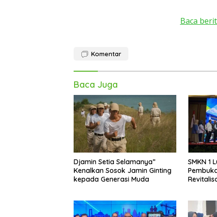
Baca berit
Komentar
Baca Juga
Djamin Setia Selamanya”
SMKN 1 L
Kenalkan Sosok Jamin Ginting
Pembuka
kepada Generasi Muda
Revitali
Indusri 