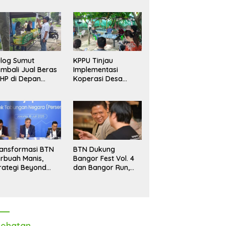
log Sumut
KPPU Tinjau
mbali Jual Beras
Implementasi
HP di Depan
Koperasi Desa
dang, Stok
Merah Putih di Desa
pastikan Aman
Marindal II
ngga Akhir Tahun
ansformasi BTN
BTN Dukung
rbuah Manis,
Bangor Fest Vol. 4
rategi Beyond
dan Bangor Run,
ortgage Dorong
Perluas Ekosistem
ba Melonjak 40,8
Transaksi Digital
rsen
ehatan