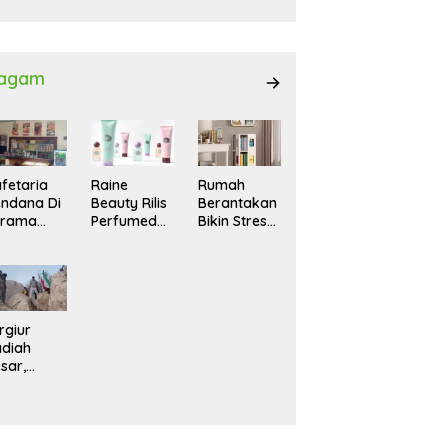
027
agam
fetaria
Raine
Rumah
ndana Di
Beauty Rilis
Berantakan
srama
Perfumed
Bikin Stres?
hasiswi
Body Lotion
Ini Cara
MA,
dengan
Praktis
yaman
Signature
Menatanya
tuk
Scent untuk
Tanpa
ntai
Ritual
Harus
Layering
Renovasi
rgiur
Parfum
diah
sar,
rga Iran
sir Lereng
rjal Cari
lot Jet