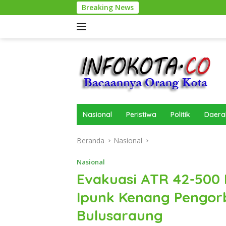
Langsung
Breaking News
ke
konten
Nasional
Peristiwa
Politik
Daera
Beranda
Nasional
Nasional
Evakuasi ATR 42-500
Ipunk Kenang Pengor
Bulusaraung