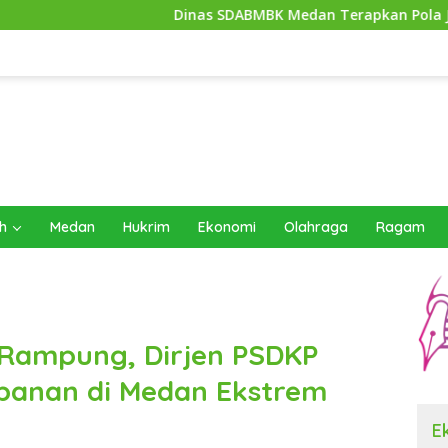
Dinas SDABMBK Medan Terapkan Pola Jemput Bola, Perc
h
Medan
Hukrim
Ekonomi
Olahraga
Ragam
 Rampung, Dirjen PSDKP
banan di Medan Ekstrem
E