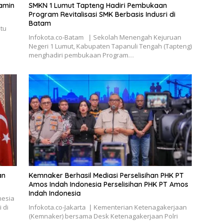
amin
SMKN 1 Lumut Tapteng Hadiri Pembukaan
Program Revitalisasi SMK Berbasis Indusri di
Batam
atu
Infokota.co-Batam | Sekolah Menengah Kejuruan
Negeri 1 Lumut, Kabupaten Tapanuli Tengah (Tapteng)
menghadiri pembukaan Program…
an
Kemnaker Berhasil Mediasi Perselisihan PHK PT
Amos Indah Indonesia Perselisihan PHK PT Amos
Indah Indonesia
nesia
 di
Infokota.co-Jakarta | Kementerian Ketenagakerjaan
(Kemnaker) bersama Desk Ketenagakerjaan Polri