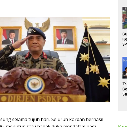
Bu
Ke
SP
Gu
Di
hi
Tr
Be
St
M
La
Pe
gsung selama tujuh hari. Seluruh korban berhasil
026, menutup satu babak duka mendalam bagi
Kes