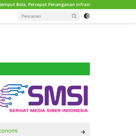
epat Penanganan Infrastruktur hingga Tingkat Kecamatan
konomi