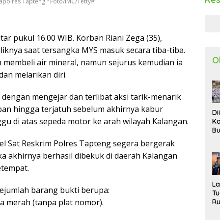
apolres Tapteng.*Foto/IMC/Tetty#
tar pukul 16.00 WIB. Korban Riani Zega (35),
liknya saat tersangka MYS masuk secara tiba-tiba.
O
in membeli air mineral, namun sejurus kemudian ia
an melarikan diri.
engan mengejar dan terlibat aksi tarik-menarik
an hingga terjatuh sebelum akhirnya kabur
Di
 di atas sepeda motor ke arah wilayah Kalangan.
Ka
Bu
Ta
l Sat Reskrim Polres Tapteng segera bergerak
R
a akhirnya berhasil dibekuk di daerah Kalangan
Uj
Ke
etempat.
S
W
L
sejumlah barang bukti berupa:
T
a merah (tanpa plat nomor).
R
d
P