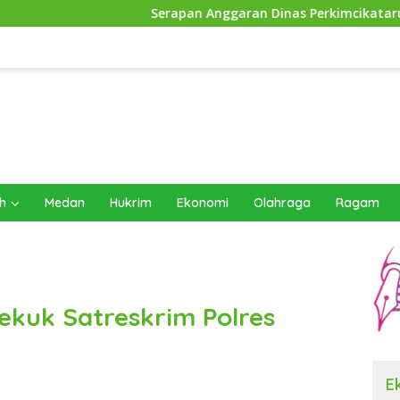
Serapan Anggaran Dinas Perkimcikataru Paling Buruk, Pl
h
Medan
Hukrim
Ekonomi
Olahraga
Ragam
ekuk Satreskrim Polres
E