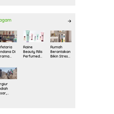
027
agam
fetaria
Raine
Rumah
ndana Di
Beauty Rilis
Berantakan
srama
Perfumed
Bikin Stres?
hasiswi
Body Lotion
Ini Cara
MA,
dengan
Praktis
yaman
Signature
Menatanya
tuk
Scent untuk
Tanpa
ntai
Ritual
Harus
Layering
Renovasi
rgiur
Parfum
diah
sar,
rga Iran
sir Lereng
rjal Cari
lot Jet