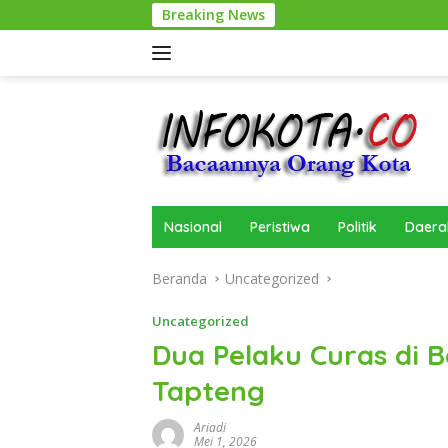
Langsung
Breaking News
ke
konten
Nasional
Peristiwa
Politik
Daera
Beranda
Uncategorized
Uncategorized
Dua Pelaku Curas di B
Tapteng
Ariadi
Mei 1, 2026