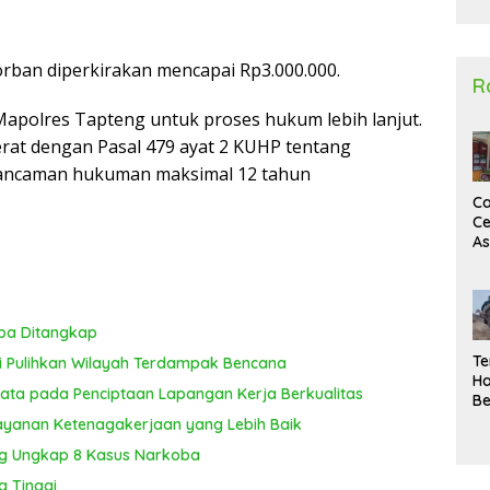
2
orban diperkirakan mencapai Rp3.000.000.
R
i Mapolres Tapteng untuk proses hukum lebih lanjut.
erat dengan Pasal 479 ayat 2 KUHP tentang
 ancaman hukuman maksimal 12 tahun
Ca
Ce
A
Ma
U
N
Un
oba Ditangkap
Sa
Te
si Pulihkan Wilayah Terdampak Bencana
Ha
ta pada Penciptaan Lapangan Kerja Berkualitas
Be
Wa
Layanan Ketenagakerjaan yang Lebih Baik
Si
ng Ungkap 8 Kasus Narkoba
Te
Pi
g Tinggi