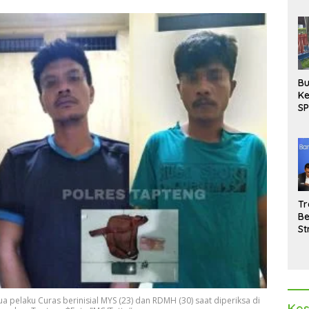
Bu
Ke
SP
Gu
Di
hi
Tr
Be
St
M
La
Pe
a pelaku Curas berinisial MYS (23) dan RDMH (30) saat diperiksa di
Kes