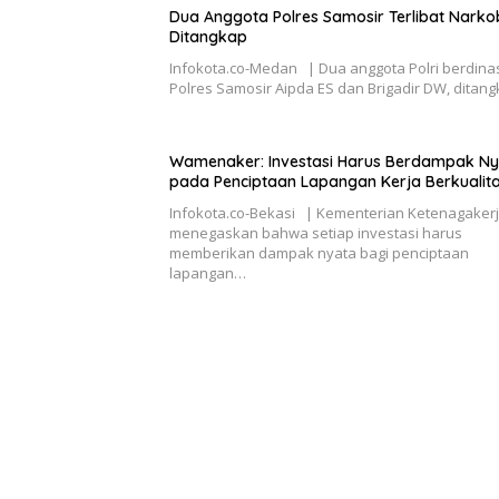
Dua Anggota Polres Samosir Terlibat Nark
Ditangkap
Infokota.co-Medan | Dua anggota Polri berdinas
Polres Samosir Aipda ES dan Brigadir DW, ditan
Wamenaker: Investasi Harus Berdampak N
pada Penciptaan Lapangan Kerja Berkualit
Infokota.co-​Bekasi | Kementerian Ketenagaker
menegaskan bahwa setiap investasi harus
memberikan dampak nyata bagi penciptaan
lapangan…