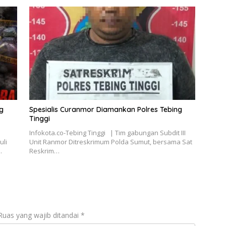
g
Spesialis Curanmor Diamankan Polres Tebing
Tinggi
Infokota.co-Tebing Tinggi | Tim gabungan Subdit III
uli
Unit Ranmor Ditreskrimum Polda Sumut, bersama Sat
…
Reskrim…
Ruas yang wajib ditandai
*