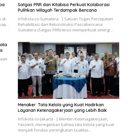
oba
Satgas PRR dan Kitabisa Perkuat Kolaborasi
Pulihkan Wilayah Terdampak Bencana
 di
Infokota.co-Sumatera | Satuan Tugas Percepatan
gkap…
Rehabilitasi dan Rekonstruksi Pascabencana
Sumatera (Satgas PRR) terus memperkuat sinergi…
yata
as
jaan
Menaker: Tata Kelola yang Kuat Hadirkan
Layanan Ketenagakerjaan yang Lebih Baik
Infokota.co-Jakarta | Menteri Ketenagakerjaan,
Yassierli, menegaskan bahwa tata kelola yang kuat
menjadi fondasi peningkatan kualitas…