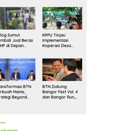
log Sumut
KPPU Tinjau
mbali Jual Beras
Implementasi
HP di Depan
Koperasi Desa
dang, Stok
Merah Putih di Desa
pastikan Aman
Marindal II
ngga Akhir Tahun
ansformasi BTN
BTN Dukung
rbuah Manis,
Bangor Fest Vol. 4
rategi Beyond
dan Bangor Run,
ortgage Dorong
Perluas Ekosistem
ba Melonjak 40,8
Transaksi Digital
rsen
ehatan