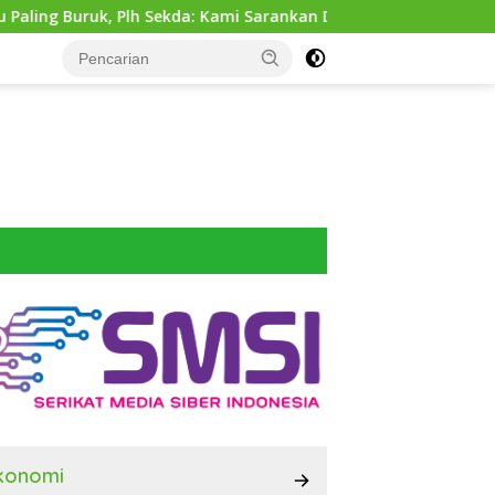
h Sekda: Kami Sarankan Dievaluasi
Dinas SDABMBK Meda
konomi