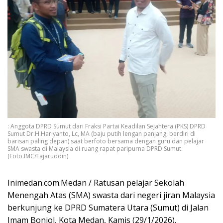
: Anggota DPRD Sumut dari Fraksi Partai Keadilan Sejahtera (PKS) DPRD
Sumut Dr.H.Hariyanto, Lc, MA (baju putih lengan panjang, berdiri di
barisan paling depan) saat berfoto bersama dengan guru dan pelajar
SMA swasta di Malaysia di ruang rapat paripurna DPRD Sumut.
(Foto.IMC/Fajaruddin)
Inimedan.com.Medan / Ratusan pelajar Sekolah
Menengah Atas (SMA) swasta dari negeri jiran Malaysia
berkunjung ke DPRD Sumatera Utara (Sumut) di Jalan
Imam Bonjol, Kota Medan, Kamis (29/1/2026).