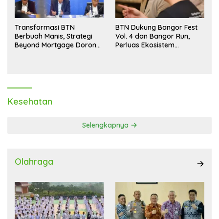
Transformasi BTN
BTN Dukung Bangor Fest
Berbuah Manis, Strategi
Vol. 4 dan Bangor Run,
Beyond Mortgage Dorong
Perluas Ekosistem
Laba Melonjak 40,8 Persen
Transaksi Digital
Kesehatan
Selengkapnya
Olahraga