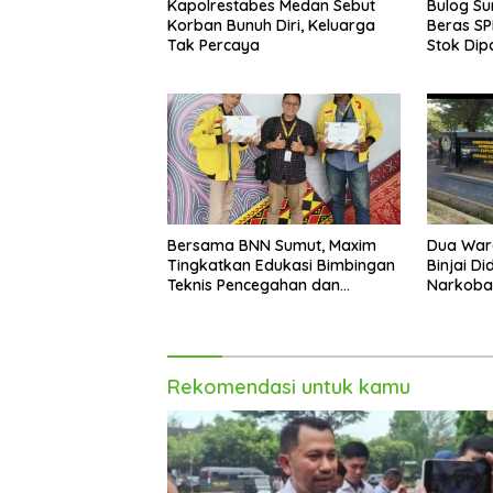
Kapolrestabes Medan Sebut
Bulog Su
Korban Bunuh Diri, Keluarga
Beras SP
Tak Percaya
Stok Dip
Akhir Ta
Bersama BNN Sumut, Maxim
Dua War
Tingkatkan Edukasi Bimbingan
Binjai D
Teknis Pencegahan dan
Narkoba
Pemberantasan Narkotika
Rekomendasi untuk kamu