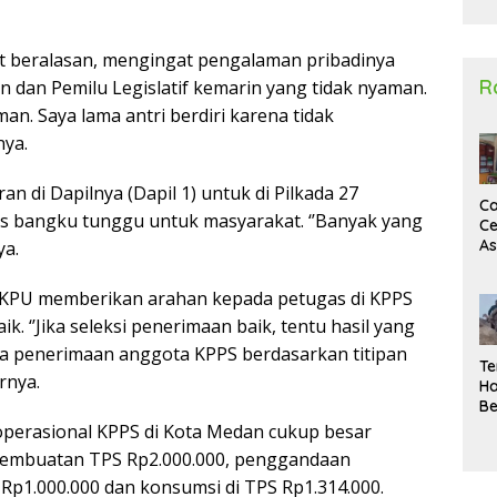
2
 beralasan, mengingat pengalaman pribadinya
R
n dan Pemilu Legislatif kemarin yang tidak nyaman.
an. Saya lama antri berdiri karena tidak
nya.
 di Dapilnya (Dapil 1) untuk di Pilkada 27
Ca
as bangku tunggu untuk masyarakat. ‘’Banyak yang
Ce
A
ya.
Ma
U
 KPU memberikan arahan kepada petugas di KPPS
N
. ‘’Jika seleksi penerimaan baik, tentu hasil yang
Un
Sa
ka penerimaan anggota KPPS berdasarkan titipan
Te
arnya.
Ha
Be
Wa
operasional KPPS di Kota Medan cukup besar
Si
 pembuatan TPS Rp2.000.000, penggandaan
Te
Rp1.000.000 dan konsumsi di TPS Rp1.314.000.
Pi