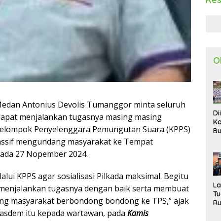
O
edan Antonius Devolis Tumanggor minta seluruh
Di
dapat menjalankan tugasnya masing masing
Ka
 Kelompok Penyelenggara Pemungutan Suara (KPPS)
Bu
Ta
 massif mengundang masyarakat ke Tempat
R
kada 27 Nopember 2024.
Uj
Ke
lui KPPS agar sosialisasi Pilkada maksimal. Begitu
S
W
L
 menjalankan tugasnya dengan baik serta membuat
T
g masyarakat berbondong bondong ke TPS,” ajak
R
d
 Nasdem itu kepada wartawan, pada
Kamis
P