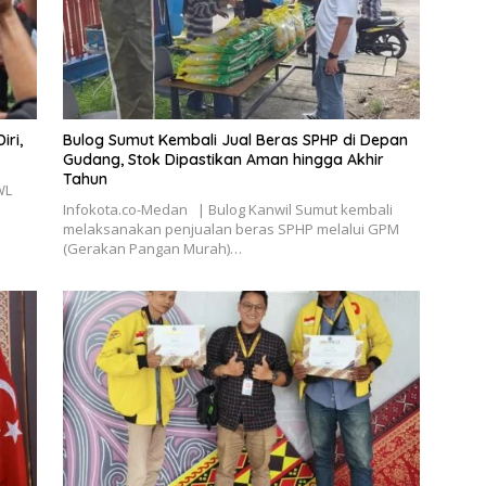
ri,
Bulog Sumut Kembali Jual Beras SPHP di Depan
Gudang, Stok Dipastikan Aman hingga Akhir
Tahun
WL
i
Infokota.co-Medan | Bulog Kanwil Sumut kembali
melaksanakan penjualan beras SPHP melalui GPM
(Gerakan Pangan Murah)…