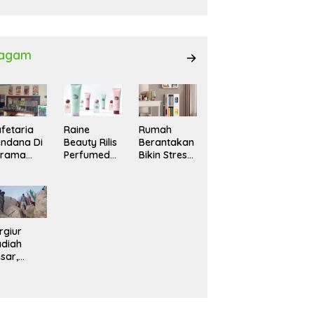
027
agam
fetaria
Raine
Rumah
ndana Di
Beauty Rilis
Berantakan
srama
Perfumed
Bikin Stres?
hasiswi
Body Lotion
Ini Cara
MA,
dengan
Praktis
yaman
Signature
Menatanya
tuk
Scent untuk
Tanpa
ntai
Ritual
Harus
Layering
Renovasi
rgiur
Parfum
diah
sar,
rga Iran
sir Lereng
rjal Cari
lot Jet