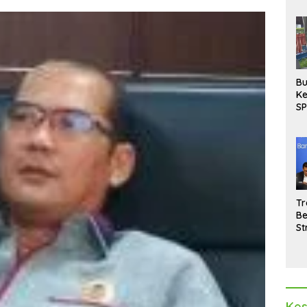
Bu
Ke
SP
Gu
Di
hi
Tr
Be
St
M
La
Pe
Kes