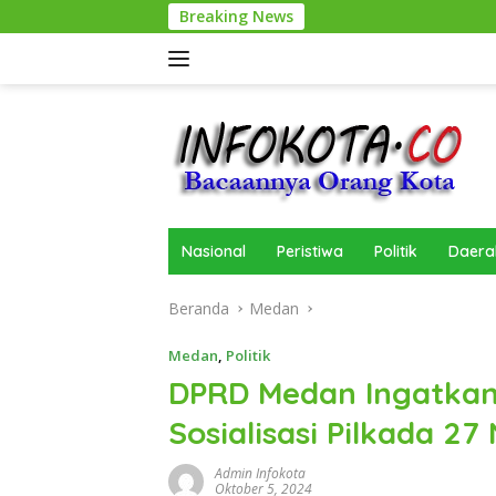
Langsung
Breaking News
Dinas
ke
konten
Nasional
Peristiwa
Politik
Daera
Beranda
Medan
Medan
,
Politik
DPRD Medan Ingatkan
Sosialisasi Pilkada 
Admin Infokota
Oktober 5, 2024