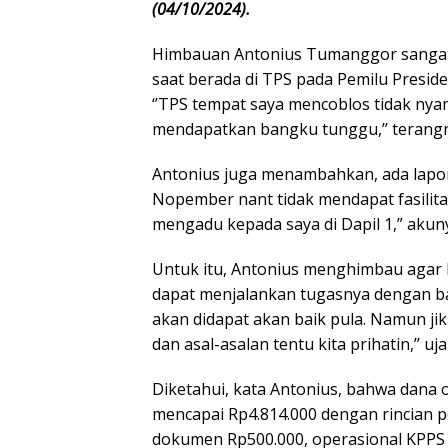
(04/10/2024).
Himbauan Antonius Tumanggor sangat
saat berada di TPS pada Pemilu Preside
‘’TPS tempat saya mencoblos tidak nyam
mendapatkan bangku tunggu,’’ terang
Antonius juga menambahkan, ada laporan
Nopember nant tidak mendapat fasilit
mengadu kepada saya di Dapil 1,” akun
Untuk itu, Antonius menghimbau agar
dapat menjalankan tugasnya dengan baik
akan didapat akan baik pula. Namun ji
dan asal-asalan tentu kita prihatin,’’ uj
Diketahui, kata Antonius, bahwa dana 
mencapai Rp4.814.000 dengan rincian
dokumen Rp500.000, operasional KPPS 