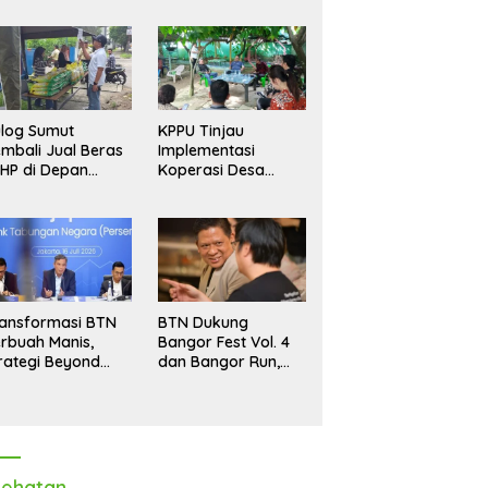
log Sumut
KPPU Tinjau
mbali Jual Beras
Implementasi
HP di Depan
Koperasi Desa
dang, Stok
Merah Putih di Desa
pastikan Aman
Marindal II
ngga Akhir Tahun
ansformasi BTN
BTN Dukung
rbuah Manis,
Bangor Fest Vol. 4
rategi Beyond
dan Bangor Run,
ortgage Dorong
Perluas Ekosistem
ba Melonjak 40,8
Transaksi Digital
rsen
ehatan