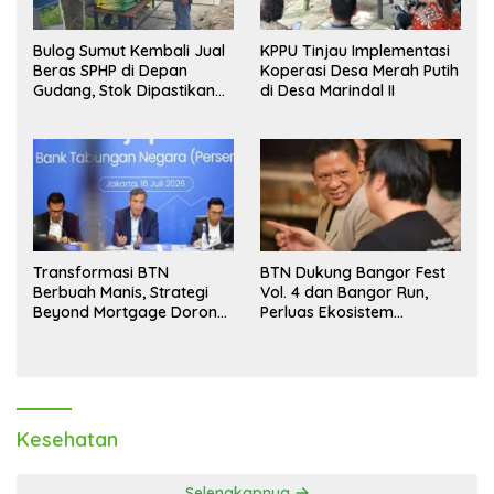
Bulog Sumut Kembali Jual
KPPU Tinjau Implementasi
Beras SPHP di Depan
Koperasi Desa Merah Putih
Gudang, Stok Dipastikan
di Desa Marindal II
Aman hingga Akhir Tahun
Transformasi BTN
BTN Dukung Bangor Fest
Berbuah Manis, Strategi
Vol. 4 dan Bangor Run,
Beyond Mortgage Dorong
Perluas Ekosistem
Laba Melonjak 40,8 Persen
Transaksi Digital
Kesehatan
Selengkapnya