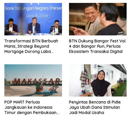
Transformasi BTN Berbuah
BTN Dukung Bangor Fest Vol.
Manis, Strategi Beyond
4 dan Bangor Run, Perluas
Mortgage Dorong Laba
Ekosistem Transaksi Digital
Melonjak 40,8 Persen
POP MART Perluas
Penyintas Bencana di Pidie
Jangkauan ke Indonesia
Jaya Ubah Dana Stimulan
Timur dengan Pembukaan
Jadi Modal Usaha
Gerai Baru di Trans Studio
Mall Makassar