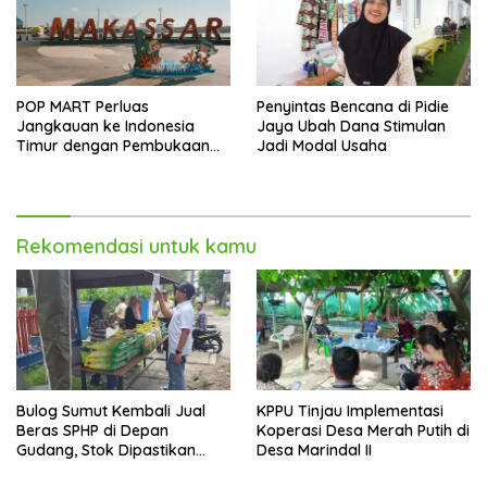
POP MART Perluas
Penyintas Bencana di Pidie
Jangkauan ke Indonesia
Jaya Ubah Dana Stimulan
Timur dengan Pembukaan
Jadi Modal Usaha
Gerai Baru di Trans Studio
Mall Makassar
Rekomendasi untuk kamu
Bulog Sumut Kembali Jual
KPPU Tinjau Implementasi
Beras SPHP di Depan
Koperasi Desa Merah Putih di
Gudang, Stok Dipastikan
Desa Marindal II
Aman hingga Akhir Tahun