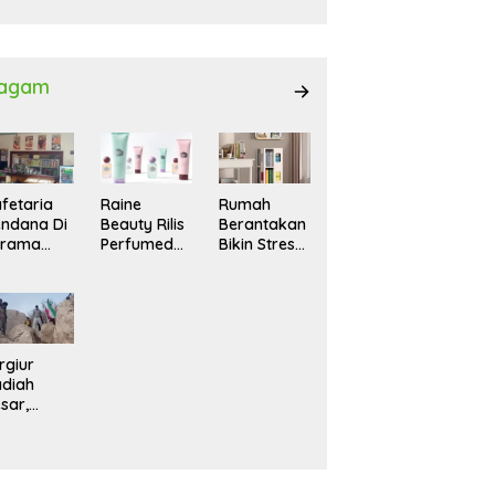
027
agam
fetaria
Raine
Rumah
ndana Di
Beauty Rilis
Berantakan
srama
Perfumed
Bikin Stres?
hasiswi
Body Lotion
Ini Cara
MA,
dengan
Praktis
yaman
Signature
Menatanya
tuk
Scent untuk
Tanpa
ntai
Ritual
Harus
Layering
Renovasi
rgiur
Parfum
diah
sar,
rga Iran
sir Lereng
rjal Cari
lot Jet