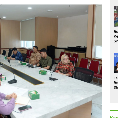
Bu
Ke
SP
Gu
Di
hi
Tr
Be
St
M
La
Pe
Kes