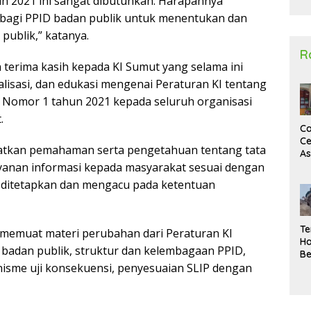
un 2021 ini sangat dibutuhkan. Harapannya
2
n bagi PPID badan publik untuk menentukan dan
publik,” katanya.
R
 terima kasih kepada KI Sumut yang selama ini
isasi, dan edukasi mengenai Peraturan KI tentang
P) Nomor 1 tahun 2021 kepada seluruh organisasi
.
Ca
Ce
gkatkan pemahaman serta pengetahuan tentang tata
A
yanan informasi kepada masyarakat sesuai dengan
Ma
U
g ditetapkan dan mengacu pada ketentuan
N
Un
Sa
Te
 memuat materi perubahan dari Peraturan KI
Ha
i badan publik, struktur dan kelembagaan PPID,
Be
anisme uji konsekuensi, penyesuaian SLIP dengan
Wa
Si
Te
Pi