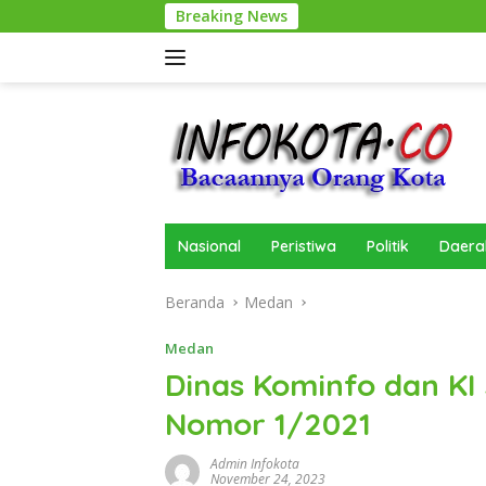
Langsung
Breaking News
P
ke
konten
Nasional
Peristiwa
Politik
Daera
Beranda
Medan
Medan
Dinas Kominfo dan KI 
Nomor 1/2021
Admin Infokota
November 24, 2023