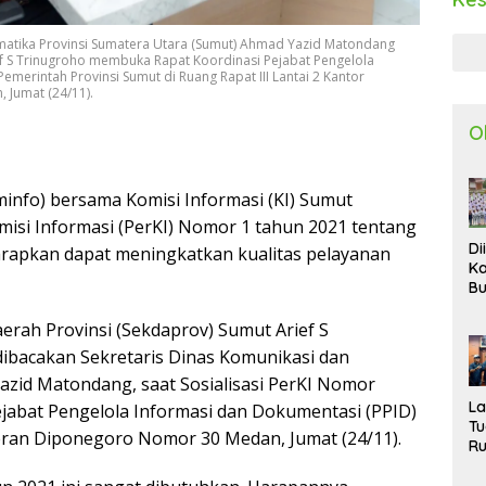
rmatika Provinsi Sumatera Utara (Sumut) Ahmad Yazid Matondang
ief S Trinugroho membuka Rapat Koordinasi Pejabat Pengelola
merintah Provinsi Sumut di Ruang Rapat III Lantai 2 Kantor
Jumat (24/11).
O
info) bersama Komisi Informasi (KI) Sumut
misi Informasi (PerKI) Nomor 1 tahun 2021 tentang
Di
arapkan dapat meningkatkan kualitas pelayanan
Ka
Bu
Ta
R
erah Provinsi (Sekdaprov) Sumut Arief S
Uj
ibacakan Sekretaris Dinas Komunikasi dan
Ke
azid Matondang, saat Sosialisasi PerKI Nomor
S
W
L
ejabat Pengelola Informasi dan Dokumentasi (PPID)
T
eran Diponegoro Nomor 30 Medan, Jumat (24/11).
R
d
P