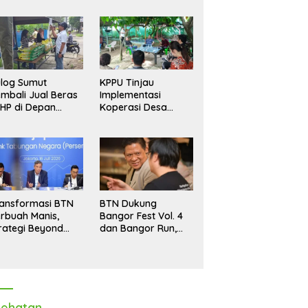
log Sumut
KPPU Tinjau
mbali Jual Beras
Implementasi
HP di Depan
Koperasi Desa
dang, Stok
Merah Putih di Desa
pastikan Aman
Marindal II
ngga Akhir Tahun
ansformasi BTN
BTN Dukung
rbuah Manis,
Bangor Fest Vol. 4
rategi Beyond
dan Bangor Run,
ortgage Dorong
Perluas Ekosistem
ba Melonjak 40,8
Transaksi Digital
rsen
ehatan