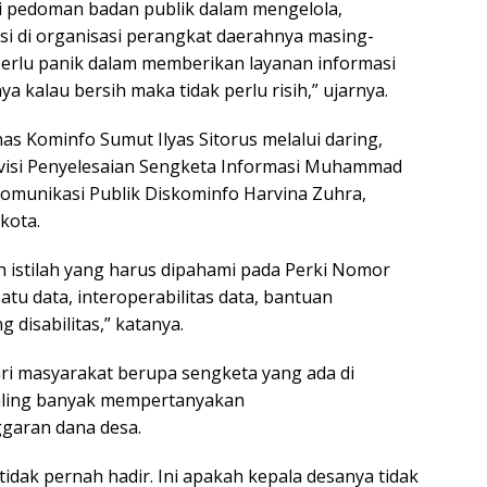
adi pedoman badan publik dalam mengelola,
T
ya
i di organisasi perangkat daerahnya masing-
perlu panik dalam memberikan layanan informasi
a kalau bersih maka tidak perlu risih,” ujarnya.
nas Kominfo Sumut Ilyas Sitorus melalui daring,
Divisi Penyelesaian Sengketa Informasi Muhammad
 Komunikasi Publik Diskominfo Harvina Zuhra,
kota.
h istilah yang harus dipahami pada Perki Nomor
atu data, interoperabilitas data, bantuan
 disabilitas,” katanya.
dari masyarakat berupa sengketa yang ada di
aling banyak mempertanyakan
aran dana desa.
 tidak pernah hadir. Ini apakah kepala desanya tidak