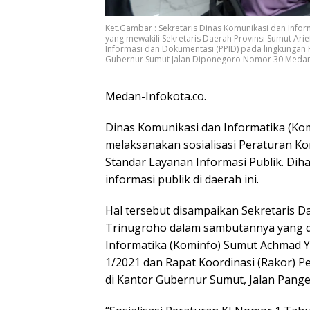
Ket.Gambar : Sekretaris Dinas Komunikasi dan Info
yang mewakili Sekretaris Daerah Provinsi Sumut Ar
Informasi dan Dokumentasi (PPID) pada lingkungan Pe
Gubernur Sumut Jalan Diponegoro Nomor 30 Medan, 
Medan-Infokota.co.
Dinas Komunikasi dan Informatika (Kom
melaksanakan sosialisasi Peraturan Ko
Standar Layanan Informasi Publik. Dih
informasi publik di daerah ini.
Hal tersebut disampaikan Sekretaris Da
Trinugroho dalam sambutannya yang d
Informatika (Kominfo) Sumut Achmad Y
1/2021 dan Rapat Koordinasi (Rakor) P
di Kantor Gubernur Sumut, Jalan Pang