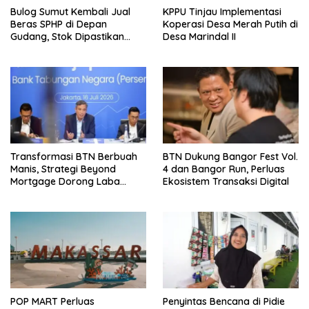
Bulog Sumut Kembali Jual
KPPU Tinjau Implementasi
Beras SPHP di Depan
Koperasi Desa Merah Putih di
Gudang, Stok Dipastikan
Desa Marindal II
Aman hingga Akhir Tahun
Transformasi BTN Berbuah
BTN Dukung Bangor Fest Vol.
Manis, Strategi Beyond
4 dan Bangor Run, Perluas
Mortgage Dorong Laba
Ekosistem Transaksi Digital
Melonjak 40,8 Persen
POP MART Perluas
Penyintas Bencana di Pidie