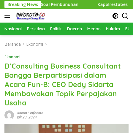
Langsung
gkap Polisi, Soal Pembunuhan
Breaking News
Kapolrestabes Medan Seb
ke
konten
Nasional
Peristiwa
Politik
Daerah
Medan
Hukrim
Eko
Beranda
Ekonomi
Ekonomi
D’Consulting Business Consultant
Bangga Berpartisipasi dalam
Acara Fun-B: CEO Dedy Sidarta
Membawakan Topik Perpajakan
Usaha
Admin1 Infokota
Juli 23, 2024