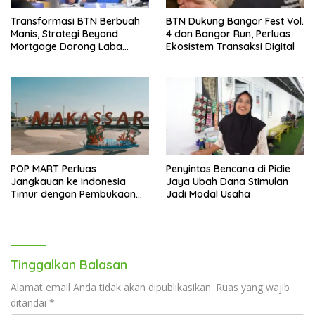
Transformasi BTN Berbuah
BTN Dukung Bangor Fest Vol.
Manis, Strategi Beyond
4 dan Bangor Run, Perluas
Mortgage Dorong Laba
Ekosistem Transaksi Digital
Melonjak 40,8 Persen
POP MART Perluas
Penyintas Bencana di Pidie
Jangkauan ke Indonesia
Jaya Ubah Dana Stimulan
Timur dengan Pembukaan
Jadi Modal Usaha
Gerai Baru di Trans Studio
Mall Makassar
Tinggalkan Balasan
Alamat email Anda tidak akan dipublikasikan.
Ruas yang wajib
ditandai
*