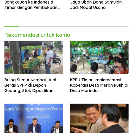
Jangkauan ke Indonesia
Jaya Ubah Dana Stimulan
Timur dengan Pembukaan
Jadi Modal Usaha
Gerai Baru di Trans Studio
Mall Makassar
Rekomendasi untuk kamu
Bulog Sumut Kembali Jual
KPPU Tinjau Implementasi
Beras SPHP di Depan
Koperasi Desa Merah Putih di
Gudang, Stok Dipastikan
Desa Marindal II
Aman hingga Akhir Tahun