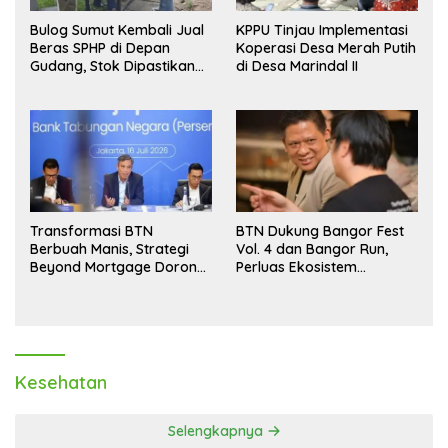
Bulog Sumut Kembali Jual
KPPU Tinjau Implementasi
Beras SPHP di Depan
Koperasi Desa Merah Putih
Gudang, Stok Dipastikan
di Desa Marindal II
Aman hingga Akhir Tahun
Transformasi BTN
BTN Dukung Bangor Fest
Berbuah Manis, Strategi
Vol. 4 dan Bangor Run,
Beyond Mortgage Dorong
Perluas Ekosistem
Laba Melonjak 40,8 Persen
Transaksi Digital
Kesehatan
Selengkapnya