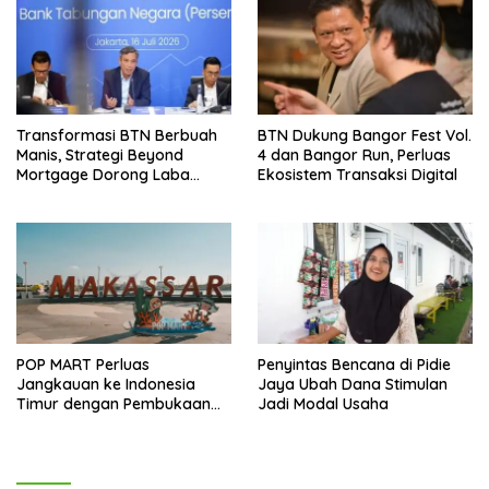
Transformasi BTN Berbuah
BTN Dukung Bangor Fest Vol.
Manis, Strategi Beyond
4 dan Bangor Run, Perluas
Mortgage Dorong Laba
Ekosistem Transaksi Digital
Melonjak 40,8 Persen
POP MART Perluas
Penyintas Bencana di Pidie
Jangkauan ke Indonesia
Jaya Ubah Dana Stimulan
Timur dengan Pembukaan
Jadi Modal Usaha
Gerai Baru di Trans Studio
Mall Makassar