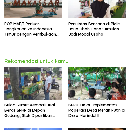
POP MART Perluas
Penyintas Bencana di Pidie
Jangkauan ke Indonesia
Jaya Ubah Dana Stimulan
Timur dengan Pembukaan
Jadi Modal Usaha
Gerai Baru di Trans Studio
Mall Makassar
Rekomendasi untuk kamu
Bulog Sumut Kembali Jual
KPPU Tinjau Implementasi
Beras SPHP di Depan
Koperasi Desa Merah Putih di
Gudang, Stok Dipastikan
Desa Marindal II
Aman hingga Akhir Tahun