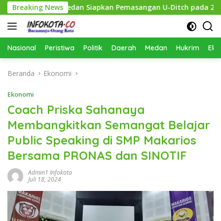
Langsung
 Pemko Medan Siapkan Pemasangan U-Ditch pada 2027
Breaking News
S
ke
konten
Nasional
Peristiwa
Politik
Daerah
Medan
Hukrim
Eko
Beranda
Ekonomi
Ekonomi
Coach Priska Sahanaya
Membangkitkan Semangat Belajar
Public Speaking di SMP Makarios
Bersama PRONAS dan SINOTIF
Admin1 Infokota
Juli 18, 2024