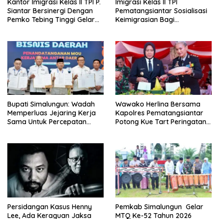
Kantor Imigrasi Kelas II TPI P.
Imigrasi Kelas II TPI
Siantar Bersinergi Dengan
Pematangsiantar Sosialisasi
Pemko Tebing Tinggi Gelar
Keimigrasian Bagi
Sosialisasi Desa Binaan
Penyelenggara Haji/Umrah
Imigrasi
di Kota Tebing Tinggi
Bupati Simalungun: Wadah
Wawako Herlina Bersama
Memperluas Jejaring Kerja
Kapolres Pematangsiantar
Sama Untuk Percepatan
Potong Kue Tart Peringatan
Pembangunan Daerah
Hari Bhayangkara
Persidangan Kasus Henny
Pemkab Simalungun Gelar
Lee, Ada Keraguan Jaksa
MTQ Ke-52 Tahun 2026