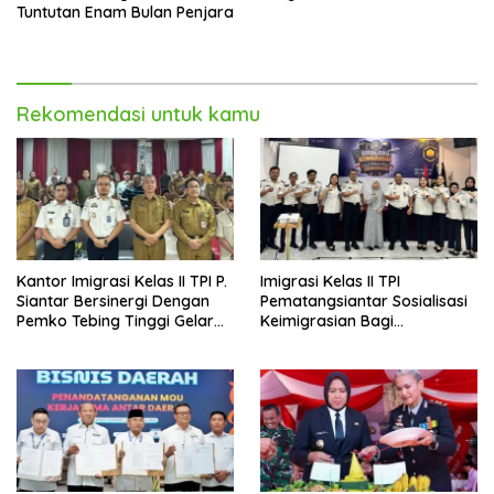
Tuntutan Enam Bulan Penjara
Rekomendasi untuk kamu
Kantor Imigrasi Kelas II TPI P.
Imigrasi Kelas II TPI
Siantar Bersinergi Dengan
Pematangsiantar Sosialisasi
Pemko Tebing Tinggi Gelar
Keimigrasian Bagi
Sosialisasi Desa Binaan
Penyelenggara Haji/Umrah
Imigrasi
di Kota Tebing Tinggi