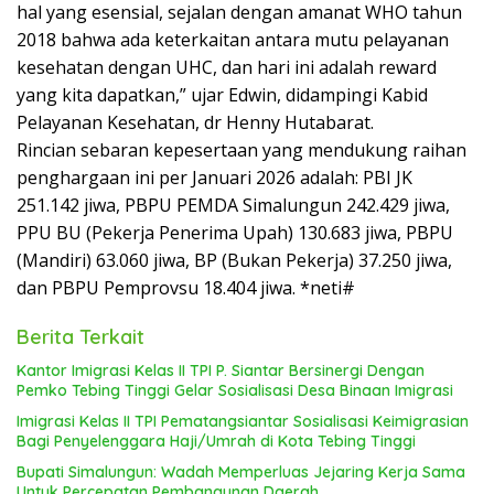
hal yang esensial, sejalan dengan amanat WHO tahun
2018 bahwa ada keterkaitan antara mutu pelayanan
kesehatan dengan UHC, dan hari ini adalah reward
yang kita dapatkan,” ujar Edwin, didampingi Kabid
Pelayanan Kesehatan, dr Henny Hutabarat.
Rincian sebaran kepesertaan yang mendukung raihan
penghargaan ini per Januari 2026 adalah: PBI JK
251.142 jiwa, PBPU PEMDA Simalungun 242.429 jiwa,
PPU BU (Pekerja Penerima Upah) 130.683 jiwa, PBPU
(Mandiri) 63.060 jiwa, BP (Bukan Pekerja) 37.250 jiwa,
dan PBPU Pemprovsu 18.404 jiwa. *neti#
Berita Terkait
Kantor Imigrasi Kelas II TPI P. Siantar Bersinergi Dengan
Pemko Tebing Tinggi Gelar Sosialisasi Desa Binaan Imigrasi
Imigrasi Kelas II TPI Pematangsiantar Sosialisasi Keimigrasian
Bagi Penyelenggara Haji/Umrah di Kota Tebing Tinggi
Bupati Simalungun: Wadah Memperluas Jejaring Kerja Sama
Untuk Percepatan Pembangunan Daerah