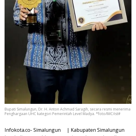
Bupati Simalungun, Dr. H. Anton Achmad Saragih, secara resmi menerima
Penghargaan UHC kategori Pemerintah Level Madya. *foto/IMC/ist#
Infokota.co- Simalungun | Kabupaten Simalungun