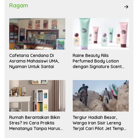
Ragam
Cafetaria Cendana Di
Raine Beauty Rilis
Asrama Mahasiswi UMA,
Perfumed Body Lotion
Nyaman Untuk Santai
dengan Signature Scent
untuk Ritual Layering
Parfum
Rumah Berantakan Bikin
Tergiur Hadiah Besar,
Stres? Ini Cara Praktis
Warga Iran Sisir Lereng
Menatanya Tanpa Harus
Terjal Cari Pilot Jet Tempur
Renovasi
AS yang Hilang