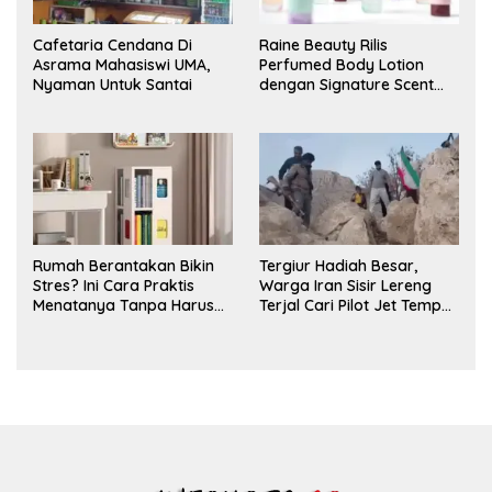
Cafetaria Cendana Di
Raine Beauty Rilis
Asrama Mahasiswi UMA,
Perfumed Body Lotion
Nyaman Untuk Santai
dengan Signature Scent
untuk Ritual Layering
Parfum
Rumah Berantakan Bikin
Tergiur Hadiah Besar,
Stres? Ini Cara Praktis
Warga Iran Sisir Lereng
Menatanya Tanpa Harus
Terjal Cari Pilot Jet Tempur
Renovasi
AS yang Hilang