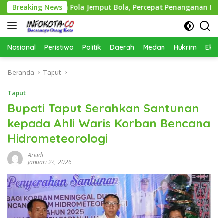
Langsung
rapkan Pola Jemput Bola, Percepat Penanganan Infrastruktu
Breaking News
ke
konten
Nasional
Peristiwa
Politik
Daerah
Medan
Hukrim
Eko
Beranda
Taput
Taput
Bupati Taput Serahkan Santunan
kepada Ahli Waris Korban Bencana
Hidrometeorologi
Ariadi
Januari 24, 2026