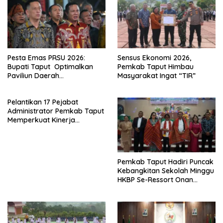
Pesta Emas PRSU 2026:
Sensus Ekonomi 2026,
Bupati Taput Optimalkan
Pemkab Taput Himbau
Paviliun Daerah
Masyarakat Ingat “TIR”
Mendongkrak Ekonomi
Rakyat
Pelantikan 17 Pejabat
Administrator Pemkab Taput
Memperkuat Kinerja
Perangkat Daerah
Pemkab Taput Hadiri Puncak
Kebangkitan Sekolah Minggu
HKBP Se-Ressort Onan
Hasang