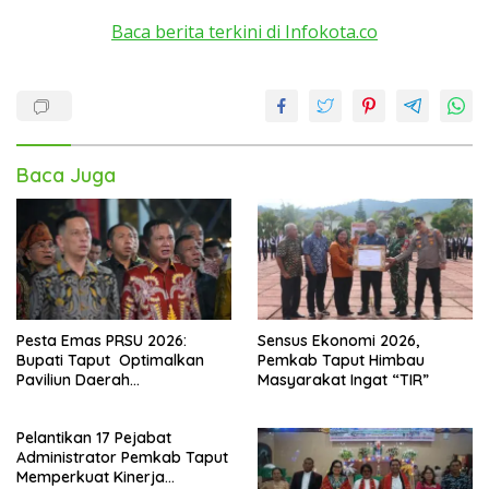
Baca berita terkini di Infokota.co
Baca Juga
Pesta Emas PRSU 2026:
Sensus Ekonomi 2026,
Bupati Taput Optimalkan
Pemkab Taput Himbau
Paviliun Daerah
Masyarakat Ingat “TIR”
Mendongkrak Ekonomi
Rakyat
Pelantikan 17 Pejabat
Administrator Pemkab Taput
Memperkuat Kinerja