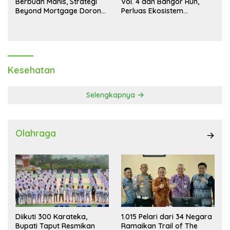
Berbuah Manis, Strategi
Vol. 4 dan Bangor Run,
Beyond Mortgage Dorong
Perluas Ekosistem
Laba Melonjak 40,8 Persen
Transaksi Digital
Kesehatan
Selengkapnya
Olahraga
1.015 Pelari dari 34 Negara
Diikuti 300 Karateka,
Ramaikan Trail of The
Bupati Taput Resmikan