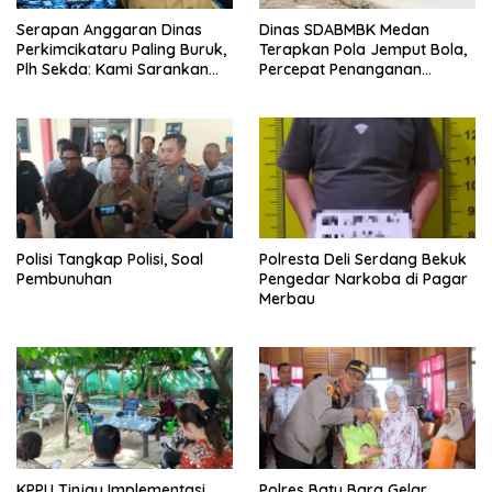
Serapan Anggaran Dinas
Dinas SDABMBK Medan
Perkimcikataru Paling Buruk,
Terapkan Pola Jemput Bola,
Plh Sekda: Kami Sarankan
Percepat Penanganan
Dievaluasi
Infrastruktur hingga Tingkat
Kecamatan
Polisi Tangkap Polisi, Soal
Polresta Deli Serdang Bekuk
Pembunuhan
Pengedar Narkoba di Pagar
Merbau
KPPU Tinjau Implementasi
Polres Batu Bara Gelar