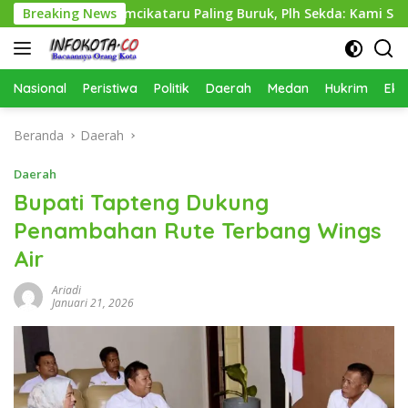
Langsung
nas Perkimcikataru Paling Buruk, Plh Sekda: Kami Sarankan Die
Breaking News
ke
konten
Nasional
Peristiwa
Politik
Daerah
Medan
Hukrim
Eko
Beranda
Daerah
Daerah
Bupati Tapteng Dukung
Penambahan Rute Terbang Wings
Air
Ariadi
Januari 21, 2026