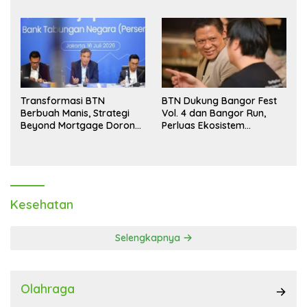
Aman hingga Akhir Tahun
Transformasi BTN
BTN Dukung Bangor Fest
Berbuah Manis, Strategi
Vol. 4 dan Bangor Run,
Beyond Mortgage Dorong
Perluas Ekosistem
Laba Melonjak 40,8 Persen
Transaksi Digital
Kesehatan
Selengkapnya
Olahraga