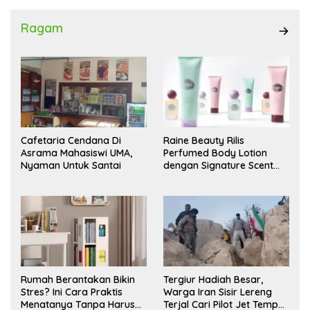
Ragam
Cafetaria Cendana Di
Raine Beauty Rilis
Asrama Mahasiswi UMA,
Perfumed Body Lotion
Nyaman Untuk Santai
dengan Signature Scent
untuk Ritual Layering
Parfum
Rumah Berantakan Bikin
Tergiur Hadiah Besar,
Stres? Ini Cara Praktis
Warga Iran Sisir Lereng
Menatanya Tanpa Harus
Terjal Cari Pilot Jet Tempur