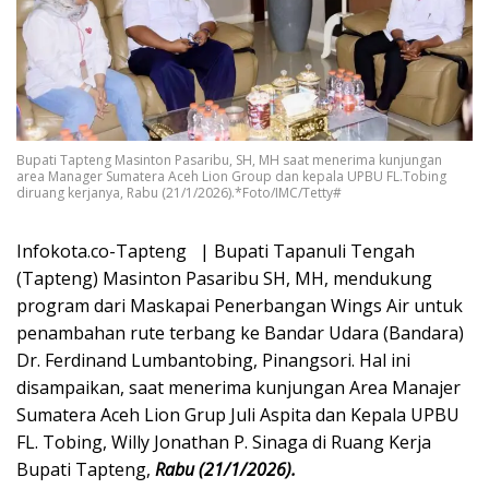
Bupati Tapteng Masinton Pasaribu, SH, MH saat menerima kunjungan
area Manager Sumatera Aceh Lion Group dan kepala UPBU FL.Tobing
diruang kerjanya, Rabu (21/1/2026).*Foto/IMC/Tetty#
Infokota.co-Tapteng | Bupati Tapanuli Tengah
(Tapteng) Masinton Pasaribu SH, MH, mendukung
program dari Maskapai Penerbangan Wings Air untuk
penambahan rute terbang ke Bandar Udara (Bandara)
Dr. Ferdinand Lumbantobing, Pinangsori. Hal ini
disampaikan, saat menerima kunjungan Area Manajer
Sumatera Aceh Lion Grup Juli Aspita dan Kepala UPBU
FL. Tobing, Willy Jonathan P. Sinaga di Ruang Kerja
Bupati Tapteng,
Rabu (21/1/2026).