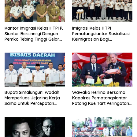
Kantor Imigrasi Kelas II TPI P.
Imigrasi Kelas II TPI
Siantar Bersinergi Dengan
Pematangsiantar Sosialisasi
Pemko Tebing Tinggi Gelar
Keimigrasian Bagi
Sosialisasi Desa Binaan
Penyelenggara Haji/Umrah
Imigrasi
di Kota Tebing Tinggi
Bupati Simalungun: Wadah
Wawako Herlina Bersama
Memperluas Jejaring Kerja
Kapolres Pematangsiantar
Sama Untuk Percepatan
Potong Kue Tart Peringatan
Pembangunan Daerah
Hari Bhayangkara