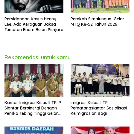
Persidangan Kasus Henny
Pemkab Simalungun Gelar
Lee, Ada Keraguan Jaksa
MTQ Ke-52 Tahun 2026
Tuntutan Enam Bulan Penjara
Rekomendasi untuk kamu
Kantor Imigrasi Kelas II TPI P.
Imigrasi Kelas II TPI
Siantar Bersinergi Dengan
Pematangsiantar Sosialisasi
Pemko Tebing Tinggi Gelar
Keimigrasian Bagi
Sosialisasi Desa Binaan
Penyelenggara Haji/Umrah
Imigrasi
di Kota Tebing Tinggi