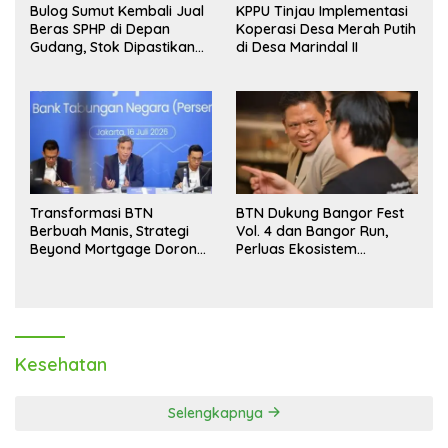
Bulog Sumut Kembali Jual
KPPU Tinjau Implementasi
Beras SPHP di Depan
Koperasi Desa Merah Putih
Gudang, Stok Dipastikan
di Desa Marindal II
Aman hingga Akhir Tahun
Transformasi BTN
BTN Dukung Bangor Fest
Berbuah Manis, Strategi
Vol. 4 dan Bangor Run,
Beyond Mortgage Dorong
Perluas Ekosistem
Laba Melonjak 40,8 Persen
Transaksi Digital
Kesehatan
Selengkapnya