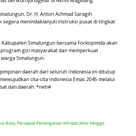
s berikutnya digelar di Akmil Magelang.
T
ya
imalungun, Dr. H. Anton Achmad Saragih
egera menindaklanjuti instruksi pusat di tingkat
 Kabupaten Simalungun bersama Forkopimda akan
 program gizi masyarakat dan memperkuat
 warga Simalungun.
mpinan daerah dari seluruh Indonesia ini ditutup
wujudkan cita-cita Indonesia Emas 2045 melalui
usat dan daerah. *neti#
 Bola, Percepat Penanganan Infrastruktur hingga