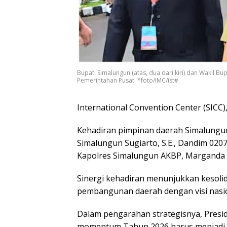
Bupati Simalungun (atas, dua dari kiri) dan Wakil B
Pemerintahan Pusat. *foto/IMC/ist#
International Convention Center (SICC),
Kehadiran pimpinan daerah Simalungun
Simalungun Sugiarto, S.E., Dandim 020
Kapolres Simalungun AKBP, Marganda A
Sinergi kehadiran menunjukkan kesol
pembangunan daerah dengan visi nasio
Dalam pengarahan strategisnya, Pres
momentum Tahun 2026 harus menjadi 