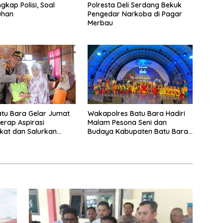
ngkap Polisi, Soal
Polresta Deli Serdang Bekuk
uhan
Pengedar Narkoba di Pagar
Merbau
atu Bara Gelar Jumat
Wakapolres Batu Bara Hadiri
Serap Aspirasi
Malam Pesona Seni dan
kat dan Salurkan
Budaya Kabupaten Batu Bara
Sosial
di PRSU 2026