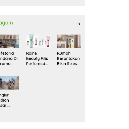
027
agam
fetaria
Raine
Rumah
ndana Di
Beauty Rilis
Berantakan
srama
Perfumed
Bikin Stres?
hasiswi
Body Lotion
Ini Cara
MA,
dengan
Praktis
yaman
Signature
Menatanya
tuk
Scent untuk
Tanpa
ntai
Ritual
Harus
Layering
Renovasi
rgiur
Parfum
diah
sar,
rga Iran
sir Lereng
rjal Cari
lot Jet