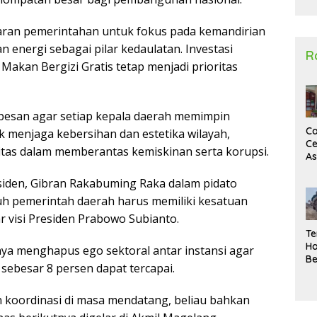
2
jaran pemerintahan untuk fokus pada kemandirian
energi sebagai pilar kedaulatan. Investasi
R
akan Bergizi Gratis tetap menjadi prioritas
 pesan agar setiap kepala daerah memimpin
Ca
 menjaga kebersihan dan estetika wilayah,
Ce
tas dalam memberantas kemiskinan serta korupsi.
A
Ma
siden, Gibran Rakabuming Raka dalam pidato
U
N
 pemerintah daerah harus memiliki kesatuan
Un
uar visi Presiden Prabowo Subianto.
Sa
Te
Ha
ya menghapus ego sektoral antar instansi agar
Be
ebesar 8 persen dapat tercapai.
Wa
Si
Te
n koordinasi di masa mendatang, beliau bahkan
Pi