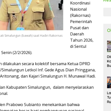
Koordinasi
Nasional
(Rakornas)
Pemerintah
Pusat dan
O
Daerah
upati Simalungun (bawah) saat Hadiri Rakornas
Tahun 2026,
di Sentul
 Senin (2/2/2026).
Di
Ka
 dilakukan secara kolektif bersama Ketua DPRD
Bu
7/Simalungun Letkol Inf. Gede Agus Dian Pringgana,
Ta
R
ritonang, dan Kajari Simalungun H. Munawal Hadi.
Uj
Ke
idan Kabupaten Simalungun, dalam menyelaraskan
S
W
L
nal.
T
R
iden Prabowo Subianto menekankan bahwa
d
lompatan besar bagi pembangunan nasional.
P