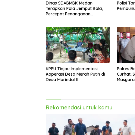
Dinas SDABMBK Medan
Polisi Ta
Terapkan Pola Jemput Bola,
Pembun
Percepat Penanganan
Infrastruktur hingga Tingkat
Kecamatan
KPPU Tinjau Implementasi
Polres B
Koperasi Desa Merah Putih di
Curhat, 
Desa Marindal II
Masyara
Bantuan 
Rekomendasi untuk kamu