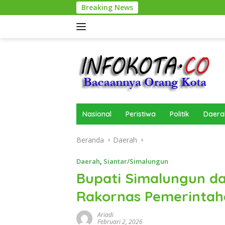
Langsung
Breaking News
ke
konten
Nasional
Peristiwa
Politik
Daera
Beranda
Daerah
Daerah
,
Siantar/Simalungun
Bupati Simalungun da
Rakornas Pemerintah
Ariadi
Februari 2, 2026