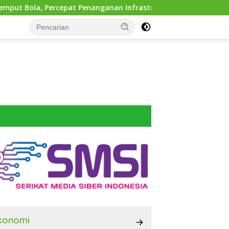
at Penanganan Infrastruktur hingga Tingkat Kecamatan
konomi