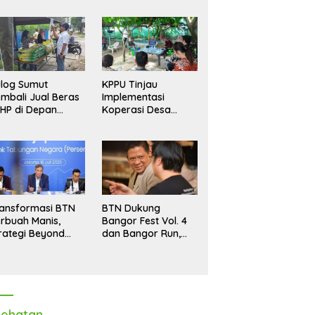
log Sumut
KPPU Tinjau
mbali Jual Beras
Implementasi
HP di Depan
Koperasi Desa
dang, Stok
Merah Putih di Desa
pastikan Aman
Marindal II
ngga Akhir Tahun
ansformasi BTN
BTN Dukung
rbuah Manis,
Bangor Fest Vol. 4
rategi Beyond
dan Bangor Run,
ortgage Dorong
Perluas Ekosistem
ba Melonjak 40,8
Transaksi Digital
rsen
ehatan