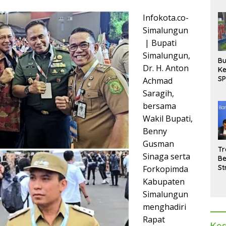
Infokota.co-
Simalungun
| Bupati
Simalungun,
Bu
Dr. H. Anton
Ke
SP
Achmad
Gu
Saragih,
Di
bersama
hi
Wakil Bupati,
Benny
Gusman
Tr
Sinaga serta
Be
St
Forkopimda
M
Kabupaten
La
Simalungun
Pe
menghadiri
Rapat
Kes