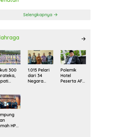
Selengkapnya
lahraga
ikuti 300
1.015 Pelari
Polemik
rateka,
dari 34
Hotel
pati
Negara
Peserta AFF
put
Ramaikan
U-19,
esmikan
Trail of The
Jangan
ian
Kings UTMB
Jadikan
naikan
2026
Pemko
abuk Kyu
Medan dan
adokai
Rico Waas
ampung
Kambing
uan
Hitam
umah HPN
an
orwanas