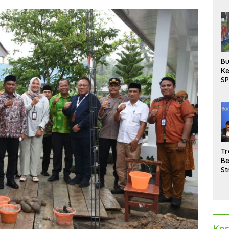
Bu
Ke
SP
Gu
Di
hi
Tr
Be
St
M
La
Pe
Kes