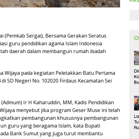
i (Pemkab Sergai), Bersama Gerakan Seratus
O
iasi guru pendidikan agama Islam Indonesia
intah daerah dalam membangun rumah ibadah
Di
ma Wijaya pada kegiatan Peletakkan Batu Pertama
Ka
di SD Negeri No. 102020 Firdaus Kecamatan Sei
Bu
Ta
R
Uj
 (Admum) Ir H Kaharuddin, MM, Kadis Pendidikan
Ke
ijaya menyebut jika program Geser Muse ini telah
S
W
L
ingkatkan pembangunan khususnya pembangunan
T
un guru yang beragama Islam, kata Bupati
R
pada Bank Sumut yang juga turut membantu
d
P