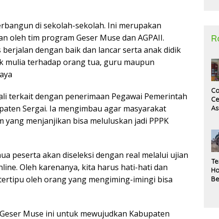
2
erbangun di sekolah-sekolah. Ini merupakan
an oleh tim program Geser Muse dan AGPAII.
R
berjalan dengan baik dan lancar serta anak didik
hlak mulia terhadap orang tua, guru maupun
jaya
Ca
li terkait dengan penerimaan Pegawai Pemerintah
Ce
upaten Sergai. Ia mengimbau agar masyarakat
A
Ma
yang menjanjikan bisa meluluskan jadi PPPK
U
N
Un
Sa
ua peserta akan diseleksi dengan real melalui ujian
Te
line. Oleh karenanya, kita harus hati-hati dan
Ha
tertipu oleh orang yang mengiming-imingi bisa
Be
Wa
Si
Te
eser Muse ini untuk mewujudkan Kabupaten
Pi