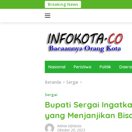
Langsung
Breaking News
ke
konten
Nasional
Peristiwa
Politik
Daera
Beranda
Sergai
Sergai
Bupati Sergai Ingat
yang Menjanjikan Bis
Admin Infokota
Oktober 20, 2023