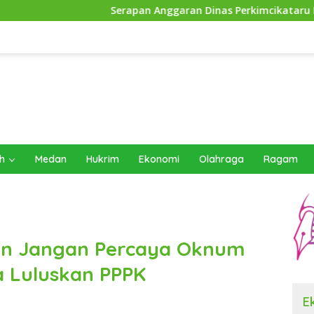
Serapan Anggaran Dinas Perkimcikataru Paling Buruk, Plh Se
h
Medan
Hukrim
Ekonomi
Olahraga
Ragam
kan Jangan Percaya Oknum
a Luluskan PPPK
E