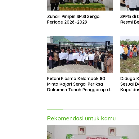
Zuhari Pimpin SMSI Sergai
SPPG di 
Periode 2026–2029
Resmi Be
Petani Plasma Kelompok 80
Diduga K
Minta Kajari Sergai Periksa
Sesuai D
Dokumen Tanah Penggarap di
Kapolda
Lahan EKs HGU PT DMK Sergai
Angkas
Rekomendasi untuk kamu