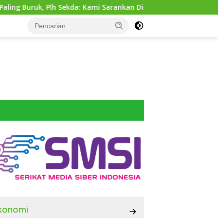
kda: Kami Sarankan Dievaluasi
Dinas SDABMBK Medan T
konomi