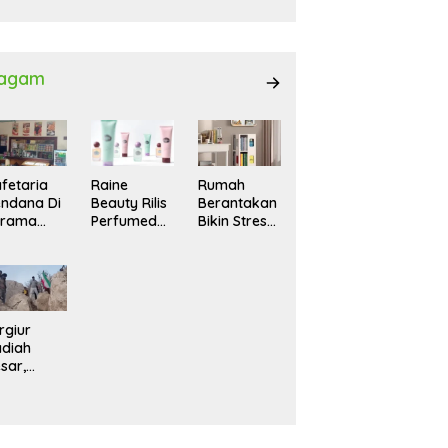
027
agam
fetaria
Raine
Rumah
ndana Di
Beauty Rilis
Berantakan
srama
Perfumed
Bikin Stres?
hasiswi
Body Lotion
Ini Cara
MA,
dengan
Praktis
yaman
Signature
Menatanya
tuk
Scent untuk
Tanpa
ntai
Ritual
Harus
Layering
Renovasi
rgiur
Parfum
diah
sar,
rga Iran
sir Lereng
rjal Cari
lot Jet