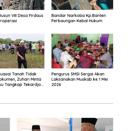
Dusun VIII Desa Firdaus
Bandar Narkoba Kp.Banten
roperasi
Perbaungan Kebal Hukum
uasai Tanah Tidak
Pengurus SMSI Sergai Akan
okumen, Zuhari Minta
Laksanakan Muskab ke 1 Mei
su Tangkap Tekardjo
2026
a