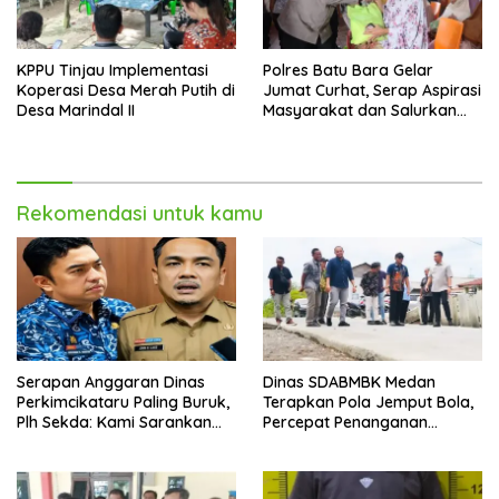
KPPU Tinjau Implementasi
Polres Batu Bara Gelar
Koperasi Desa Merah Putih di
Jumat Curhat, Serap Aspirasi
Desa Marindal II
Masyarakat dan Salurkan
Bantuan Sosial
Rekomendasi untuk kamu
Serapan Anggaran Dinas
Dinas SDABMBK Medan
Perkimcikataru Paling Buruk,
Terapkan Pola Jemput Bola,
Plh Sekda: Kami Sarankan
Percepat Penanganan
Dievaluasi
Infrastruktur hingga Tingkat
Kecamatan