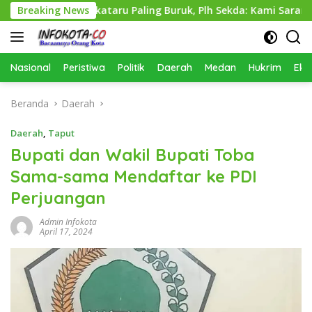
Langsung
erkimcikataru Paling Buruk, Plh Sekda: Kami Sarankan Dievalua
Breaking News
ke
konten
Nasional
Peristiwa
Politik
Daerah
Medan
Hukrim
Eko
Beranda
Daerah
Daerah
,
Taput
Bupati dan Wakil Bupati Toba
Sama-sama Mendaftar ke PDI
Perjuangan
Admin Infokota
April 17, 2024