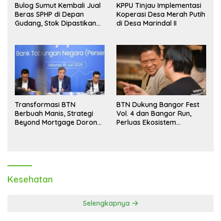
Bulog Sumut Kembali Jual
KPPU Tinjau Implementasi
Beras SPHP di Depan
Koperasi Desa Merah Putih
Gudang, Stok Dipastikan
di Desa Marindal II
Aman hingga Akhir Tahun
Transformasi BTN
BTN Dukung Bangor Fest
Berbuah Manis, Strategi
Vol. 4 dan Bangor Run,
Beyond Mortgage Dorong
Perluas Ekosistem
Laba Melonjak 40,8 Persen
Transaksi Digital
Kesehatan
Selengkapnya