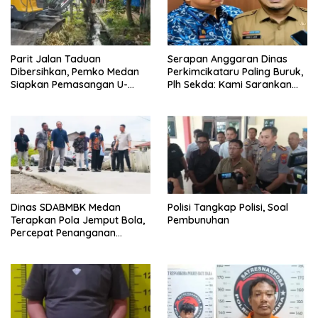
Parit Jalan Taduan
Serapan Anggaran Dinas
Dibersihkan, Pemko Medan
Perkimcikataru Paling Buruk,
Siapkan Pemasangan U-
Plh Sekda: Kami Sarankan
Ditch pada 2027
Dievaluasi
Dinas SDABMBK Medan
Polisi Tangkap Polisi, Soal
Terapkan Pola Jemput Bola,
Pembunuhan
Percepat Penanganan
Infrastruktur hingga Tingkat
Kecamatan