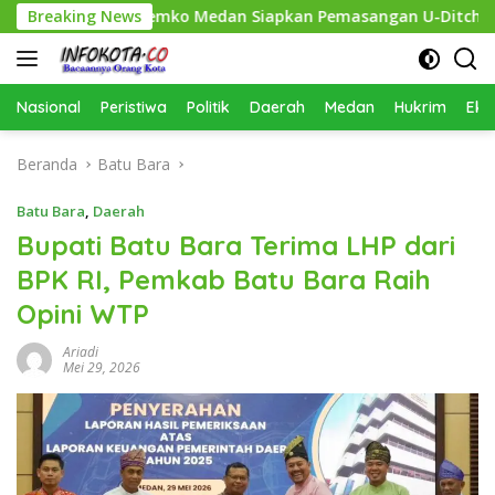
Langsung
rsihkan, Pemko Medan Siapkan Pemasangan U-Ditch pada 2027
Breaking News
ke
konten
Nasional
Peristiwa
Politik
Daerah
Medan
Hukrim
Eko
Beranda
Batu Bara
Batu Bara
,
Daerah
Bupati Batu Bara Terima LHP dari
BPK RI, Pemkab Batu Bara Raih
Opini WTP ​
Ariadi
Mei 29, 2026