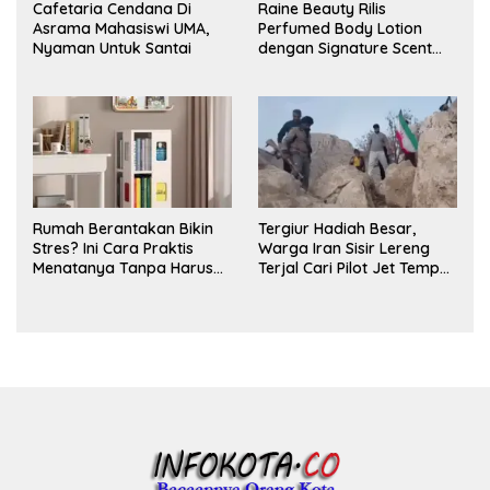
Cafetaria Cendana Di
Raine Beauty Rilis
Asrama Mahasiswi UMA,
Perfumed Body Lotion
Nyaman Untuk Santai
dengan Signature Scent
untuk Ritual Layering
Parfum
Rumah Berantakan Bikin
Tergiur Hadiah Besar,
Stres? Ini Cara Praktis
Warga Iran Sisir Lereng
Menatanya Tanpa Harus
Terjal Cari Pilot Jet Tempur
Renovasi
AS yang Hilang