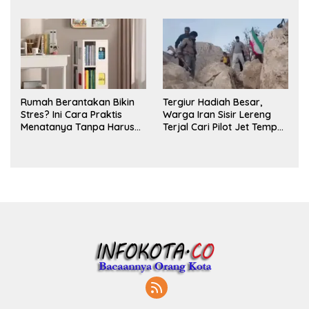
untuk Ritual Layering
Parfum
Rumah Berantakan Bikin
Tergiur Hadiah Besar,
Stres? Ini Cara Praktis
Warga Iran Sisir Lereng
Menatanya Tanpa Harus
Terjal Cari Pilot Jet Tempur
Renovasi
AS yang Hilang