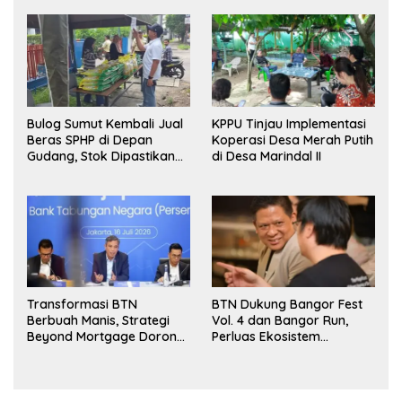
Bulog Sumut Kembali Jual
KPPU Tinjau Implementasi
Beras SPHP di Depan
Koperasi Desa Merah Putih
Gudang, Stok Dipastikan
di Desa Marindal II
Aman hingga Akhir Tahun
Transformasi BTN
BTN Dukung Bangor Fest
Berbuah Manis, Strategi
Vol. 4 dan Bangor Run,
Beyond Mortgage Dorong
Perluas Ekosistem
Laba Melonjak 40,8 Persen
Transaksi Digital