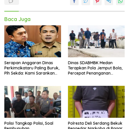
Baca Juga
Serapan Anggaran Dinas
Dinas SDABMBK Medan
Perkimcikataru Paling Buruk,
Terapkan Pola Jemput Bola,
Plh Sekda: Kami Sarankan
Percepat Penanganan
Dievaluasi
Infrastruktur hingga Tingkat
Kecamatan
Polisi Tangkap Polisi, Soal
Polresta Deli Serdang Bekuk
Pembunuhan
Pengedar Narkoba di Pagar