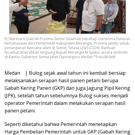
Pj Sekretaris Daerah Provinsi Sumut Sulaiman Harahap menerima bantuan
kemanusiaan dari Pemerintah Kabupaten Merangin, Provinsi Jambi, untuk
penanganan bencana alam di Sumut, Selasa (20/1/2026). Bantuan
tersebut diserahkan langsung Bupati Merangin M Syukur secara simbolis
di Kantor Gubernur Sumut Jalan Diponegoro Medan.*Foto/IK/Ist#
Medan | Bulog sejak awal tahun ini kembali bersiap
melaksanakan serapan hasil panen petani berupa
Gabah Kering Panen (GKP) dan juga Jagung Pipil Kering
(JPK), setelah tahun sebelumnya Bulog sukses menjadi
operator Pemerintah dalam melakukan serapan hasil
panen petani.
Seperti diketahui bahwa Pemerintah menetapkan
Harga Pembelian Pemerintah untuk GKP (Gabah Kering