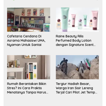
Cafetaria Cendana Di
Raine Beauty Rilis
Asrama Mahasiswi UMA,
Perfumed Body Lotion
Nyaman Untuk Santai
dengan Signature Scent
untuk Ritual Layering
Parfum
Rumah Berantakan Bikin
Tergiur Hadiah Besar,
Stres? Ini Cara Praktis
Warga Iran Sisir Lereng
Menatanya Tanpa Harus
Terjal Cari Pilot Jet Tempur
Renovasi
AS yang Hilang