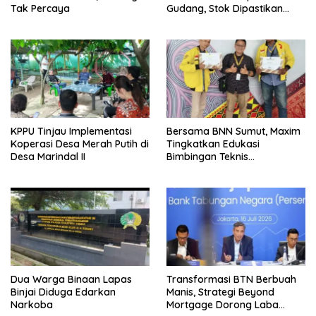
Tak Percaya
Gudang, Stok Dipastikan
Aman hingga Akhir Tahun
KPPU Tinjau Implementasi
Bersama BNN Sumut, Maxim
Koperasi Desa Merah Putih di
Tingkatkan Edukasi
Desa Marindal II
Bimbingan Teknis
Pencegahan dan
Pemberantasan Narkotika
Dua Warga Binaan Lapas
Transformasi BTN Berbuah
Binjai Diduga Edarkan
Manis, Strategi Beyond
Narkoba
Mortgage Dorong Laba