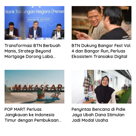
Transformasi BTN Berbuah
BTN Dukung Bangor Fest Vol.
Manis, Strategi Beyond
4 dan Bangor Run, Perluas
Mortgage Dorong Laba
Ekosistem Transaksi Digital
Melonjak 40,8 Persen
POP MART Perluas
Penyintas Bencana di Pidie
Jangkauan ke Indonesia
Jaya Ubah Dana Stimulan
Timur dengan Pembukaan
Jadi Modal Usaha
Gerai Baru di Trans Studio
Mall Makassar