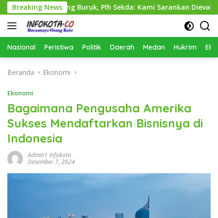
Langsung
aling Buruk, Plh Sekda: Kami Sarankan Dievaluasi
Breaking News
Dina
ke
konten
Nasional
Peristiwa
Politik
Daerah
Medan
Hukrim
Eko
Beranda
Ekonomi
Ekonomi
Bagaimana Pengusaha Amerika
Sukses Mendaftarkan Bisnisnya di
Indonesia
Admin1 Infokota
Desember 7, 2024