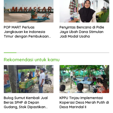
POP MART Perluas
Penyintas Bencana di Pidie
Jangkauan ke Indonesia
Jaya Ubah Dana Stimulan
Timur dengan Pembukaan
Jadi Modal Usaha
Gerai Baru di Trans Studio
Mall Makassar
Rekomendasi untuk kamu
Bulog Sumut Kembali Jual
KPPU Tinjau Implementasi
Beras SPHP di Depan
Koperasi Desa Merah Putih di
Gudang, Stok Dipastikan
Desa Marindal II
Aman hingga Akhir Tahun