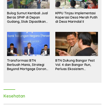
Bulog Sumut Kembali Jual
KPPU Tinjau Implementasi
Beras SPHP di Depan
Koperasi Desa Merah Putih
Gudang, Stok Dipastikan
di Desa Marindal II
Aman hingga Akhir Tahun
Transformasi BTN
BTN Dukung Bangor Fest
Berbuah Manis, Strategi
Vol. 4 dan Bangor Run,
Beyond Mortgage Dorong
Perluas Ekosistem
Laba Melonjak 40,8 Persen
Transaksi Digital
Kesehatan