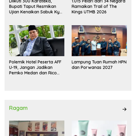
Diikuti 300 Karateka,
1.015 Pelari dari 34 Negara
Bupati Taput Resmikan
Ramaikan Trail of The
Ujian Kenaikan Sabuk Kyu
Kings UTMB 2026
Wadokai
Polemik Hotel Peserta AFF
Lampung Tuan Rumah HPN
U-19, Jangan Jadikan
dan Porwanas 2027
Pemko Medan dan Rico
Waas Kambing Hitam
Ragam