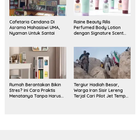
Cafetaria Cendana Di
Raine Beauty Rilis
Asrama Mahasiswi UMA,
Perfumed Body Lotion
Nyaman Untuk Santai
dengan Signature Scent
untuk Ritual Layering
Parfum
Rumah Berantakan Bikin
Tergiur Hadiah Besar,
Stres? Ini Cara Praktis
Warga Iran Sisir Lereng
Menatanya Tanpa Harus
Terjal Cari Pilot Jet Tempur
Renovasi
AS yang Hilang