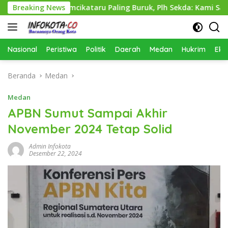
Langsung
nas Perkimcikataru Paling Buruk, Plh Sekda: Kami Sarankan Die
Breaking News
ke
konten
Nasional
Peristiwa
Politik
Daerah
Medan
Hukrim
Eko
Beranda
Medan
Medan
APBN Sumut Sampai Akhir
November 2024 Tetap Solid
Admin Infokota
Desember 22, 2024