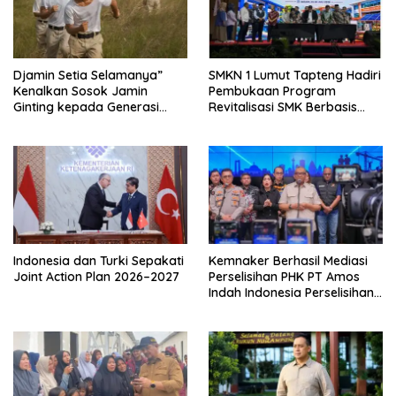
Djamin Setia Selamanya”
SMKN 1 Lumut Tapteng Hadiri
Kenalkan Sosok Jamin
Pembukaan Program
Ginting kepada Generasi
Revitalisasi SMK Berbasis
Muda
Indusri di Batam
Indonesia dan Turki Sepakati
Kemnaker Berhasil Mediasi
Joint Action Plan 2026–2027
Perselisihan PHK PT Amos
Indah Indonesia Perselisihan
PHK PT Amos Indah
Indonesia