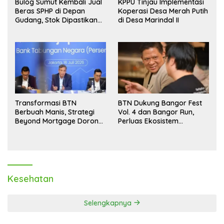
Bulog Sumut Kembali Jual
KPPU Tinjau Implementasi
Beras SPHP di Depan
Koperasi Desa Merah Putih
Gudang, Stok Dipastikan
di Desa Marindal II
Aman hingga Akhir Tahun
Transformasi BTN
BTN Dukung Bangor Fest
Berbuah Manis, Strategi
Vol. 4 dan Bangor Run,
Beyond Mortgage Dorong
Perluas Ekosistem
Laba Melonjak 40,8 Persen
Transaksi Digital
Kesehatan
Selengkapnya