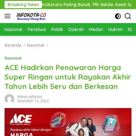
Langsung
as Perkimcikataru Paling Buruk, Plh Sekda: Kami Sarankan Die
Breaking News
ke
konten
Nasional
Peristiwa
Politik
Daerah
Medan
Hukrim
Eko
Beranda
Nasional
Nasional
ACE Hadirkan Penawaran Harga
Super Ringan untuk Rayakan Akhir
Tahun Lebih Seru dan Berkesan
Admin Infokota
Desember 15, 2023