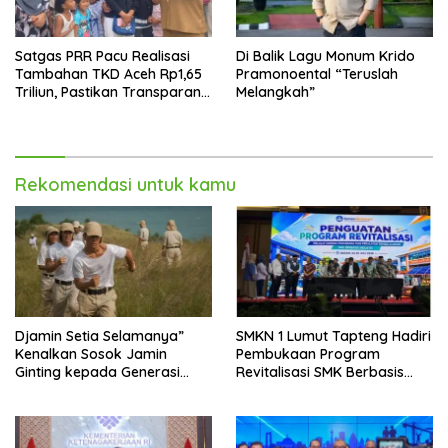
Satgas PRR Pacu Realisasi
Di Balik Lagu Monum Krido
Tambahan TKD Aceh Rp1,65
Pramonoental “Teruslah
Triliun, Pastikan Transparan
Melangkah”
dan Terukur
Rekomendasi untuk kamu
Djamin Setia Selamanya”
SMKN 1 Lumut Tapteng Hadiri
Kenalkan Sosok Jamin
Pembukaan Program
Ginting kepada Generasi
Revitalisasi SMK Berbasis
Muda
Indusri di Batam