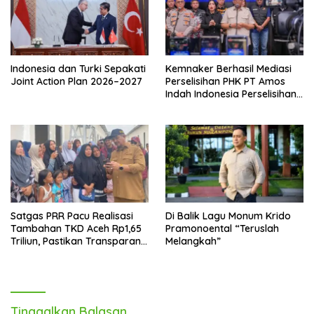
Indonesia dan Turki Sepakati
Kemnaker Berhasil Mediasi
Joint Action Plan 2026–2027
Perselisihan PHK PT Amos
Indah Indonesia Perselisihan
PHK PT Amos Indah
Indonesia
Satgas PRR Pacu Realisasi
Di Balik Lagu Monum Krido
Tambahan TKD Aceh Rp1,65
Pramonoental “Teruslah
Triliun, Pastikan Transparan
Melangkah”
dan Terukur
Tinggalkan Balasan