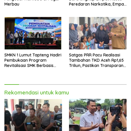
Merbau
Peredaran Narkotika, Empat
Tersangka Diamankan
SMKN 1 Lumut Tapteng Hadiri
Satgas PRR Pacu Realisasi
Pembukaan Program
Tambahan TKD Aceh Rp1,65
Revitalisasi SMK Berbasis
Triliun, Pastikan Transparan
Indusri di Batam
dan Terukur
Rekomendasi untuk kamu