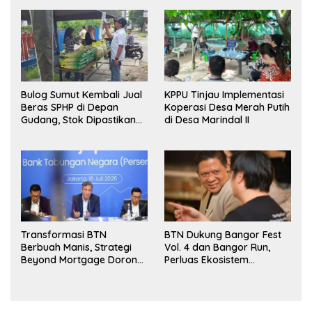
Bulog Sumut Kembali Jual
KPPU Tinjau Implementasi
Beras SPHP di Depan
Koperasi Desa Merah Putih
Gudang, Stok Dipastikan
di Desa Marindal II
Aman hingga Akhir Tahun
Transformasi BTN
BTN Dukung Bangor Fest
Berbuah Manis, Strategi
Vol. 4 dan Bangor Run,
Beyond Mortgage Dorong
Perluas Ekosistem
Laba Melonjak 40,8 Persen
Transaksi Digital