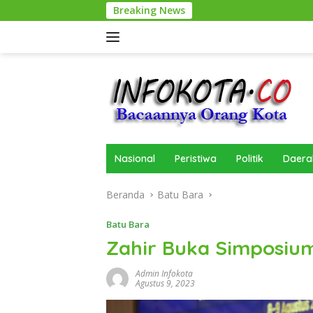
Langsung
Breaking News
ke
konten
Nasional
Peristiwa
Politik
Daera
Beranda
Batu Bara
Batu Bara
Zahir Buka Simposium
Admin Infokota
Agustus 9, 2023