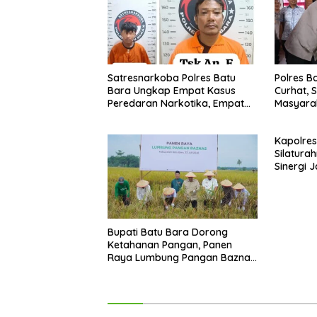
Satresnarkoba Polres Batu
Polres B
Bara Ungkap Empat Kasus
Curhat, 
Peredaran Narkotika, Empat
Masyara
Tersangka Diamankan
Bantuan 
Kapolres
Silatura
Sinergi 
Beraga
Bupati Batu Bara Dorong
Ketahanan Pangan, Panen
Raya Lumbung Pangan Baznas
jadi Bukti