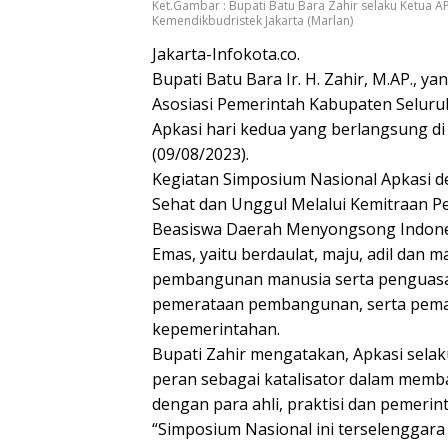
Ket.Gambar : Bupati Batu Bara Zahir selaku Ketua 
Kemendikbudristek Jakarta (Marlan)
Jakarta-Infokota.co.
Bupati Batu Bara Ir. H. Zahir, M.AP., 
Asosiasi Pemerintah Kabupaten Seluru
Apkasi hari kedua yang berlangsung di
(09/08/2023).
Kegiatan Simposium Nasional Apkasi
Sehat dan Unggul Melalui Kemitraan P
Beasiswa Daerah Menyongsong Indones
Emas, yaitu berdaulat, maju, adil dan 
pembangunan manusia serta penguasa
pemerataan pembangunan, serta peman
kepemerintahan.
Bupati Zahir mengatakan, Apkasi sela
peran sebagai katalisator dalam memb
dengan para ahli, praktisi dan pemerin
“Simposium Nasional ini terselenggar