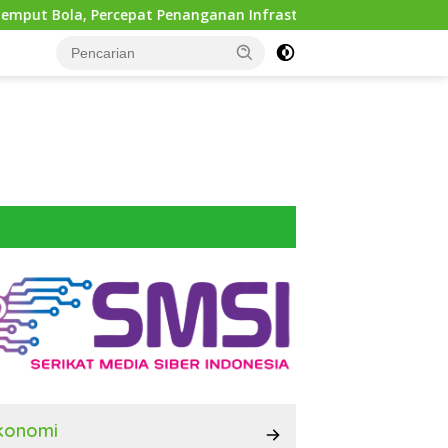
epat Penanganan Infrastruktur hingga Tingkat Kecamatan
konomi