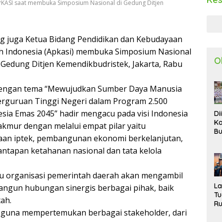
APKASI saat membuka Simposium Nasional di Gedung Ditjen
yang juga Ketua Bidang Pendidikan dan Kebudayaan
h Indonesia (Apkasi) membuka Simposium Nasional
O
 Gedung Ditjen Kemendikbudristek, Jakarta, Rabu
 dengan tema “Mewujudkan Sumber Daya Manusia
erguruan Tinggi Negeri dalam Program 2.500
ia Emas 2045” hadir mengacu pada visi Indonesia
Di
Ka
makmur dengan melalui empat pilar yaitu
Bu
an iptek, pembangunan ekonomi berkelanjutan,
Ta
R
tapan ketahanan nasional dan tata kelola
Uj
Ke
ku organisasi pemerintah daerah akan mengambil
S
W
L
angun hubungan sinergis berbagai pihak, baik
T
tah.
R
a guna mempertemukan berbagai stakeholder, dari
d
P