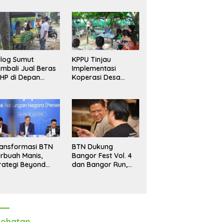
log Sumut
KPPU Tinjau
mbali Jual Beras
Implementasi
HP di Depan
Koperasi Desa
dang, Stok
Merah Putih di Desa
pastikan Aman
Marindal II
ngga Akhir Tahun
ansformasi BTN
BTN Dukung
rbuah Manis,
Bangor Fest Vol. 4
rategi Beyond
dan Bangor Run,
ortgage Dorong
Perluas Ekosistem
ba Melonjak 40,8
Transaksi Digital
rsen
ehatan