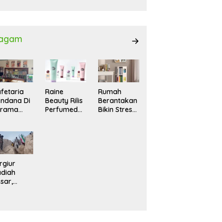
027
agam
fetaria
Raine
Rumah
ndana Di
Beauty Rilis
Berantakan
srama
Perfumed
Bikin Stres?
hasiswi
Body Lotion
Ini Cara
MA,
dengan
Praktis
yaman
Signature
Menatanya
tuk
Scent untuk
Tanpa
ntai
Ritual
Harus
Layering
Renovasi
rgiur
Parfum
diah
sar,
rga Iran
sir Lereng
rjal Cari
lot Jet