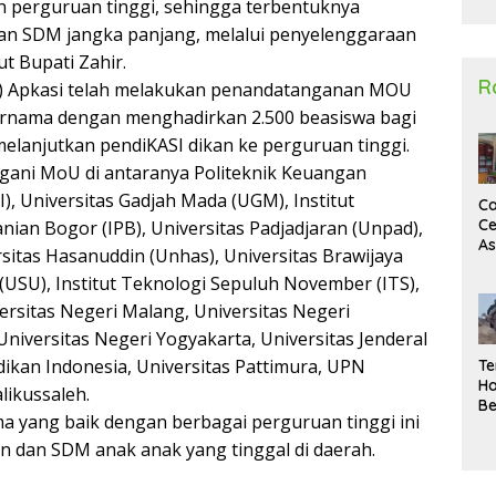
n perguruan tinggi, sehingga terbentuknya
2
an SDM jangka panjang, melalui penyelenggaraan
t Bupati Zahir.
R
23) Apkasi telah melakukan penandatanganan MOU
ernama dengan menghadirkan 2.500 beasiswa bagi
melanjutkan pendiKASI dikan ke perguruan tinggi.
gani MoU di antaranya Politeknik Keuangan
), Universitas Gadjah Mada (UGM), Institut
Ca
Ce
anian Bogor (IPB), Universitas Padjadjaran (Unpad),
A
sitas Hasanuddin (Unhas), Universitas Brawijaya
Ma
(USU), Institut Teknologi Sepuluh November (ITS),
U
N
ersitas Negeri Malang, Universitas Negeri
Un
Universitas Negeri Yogyakarta, Universitas Jenderal
Sa
dikan Indonesia, Universitas Pattimura, UPN
Te
Ha
likussaleh.
Be
ma yang baik dengan berbagai perguruan tinggi ini
Wa
Si
n dan SDM anak anak yang tinggal di daerah.
Te
Pi