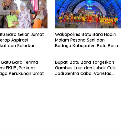
atu Bara Gelar Jumat
Wakapolres Batu Bara Hadiri
Serap Aspirasi
Malam Pesona Seni dan
kat dan Salurkan
Budaya Kabupaten Batu Bara
Sosial
di PRSU 2026
 Batu Bara Terima
Bupati Batu Bara Targetkan
hmi FKUB, Perkuat
Gambus Laut dan Lubuk Cuik
Jaga Kerukunan Umat
Jadi Sentra Cabai Varietas
ma
Unggul