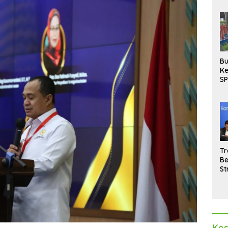
Bu
Ke
SP
Gu
Di
hi
Tr
Be
St
M
La
Pe
Kes