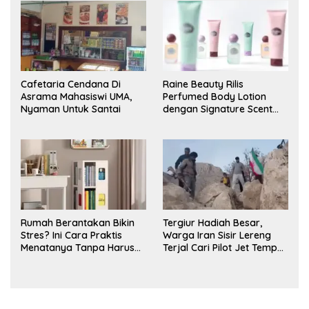
Cafetaria Cendana Di
Raine Beauty Rilis
Asrama Mahasiswi UMA,
Perfumed Body Lotion
Nyaman Untuk Santai
dengan Signature Scent
untuk Ritual Layering
Parfum
Rumah Berantakan Bikin
Tergiur Hadiah Besar,
Stres? Ini Cara Praktis
Warga Iran Sisir Lereng
Menatanya Tanpa Harus
Terjal Cari Pilot Jet Tempur
Renovasi
AS yang Hilang