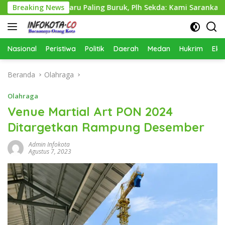
Langsung
kimcikataru Paling Buruk, Plh Sekda: Kami Sarankan Dievaluas
Breaking News
ke
konten
Nasional
Peristiwa
Politik
Daerah
Medan
Hukrim
Eko
Beranda
Olahraga
Olahraga
Venue Martial Art PON 2024
Ditargetkan Rampung Desember
Admin Infokota
Agustus 7, 2023