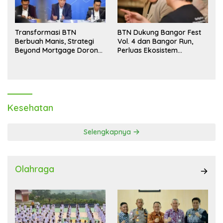
Transformasi BTN
BTN Dukung Bangor Fest
Berbuah Manis, Strategi
Vol. 4 dan Bangor Run,
Beyond Mortgage Dorong
Perluas Ekosistem
Laba Melonjak 40,8 Persen
Transaksi Digital
Kesehatan
Selengkapnya
Olahraga