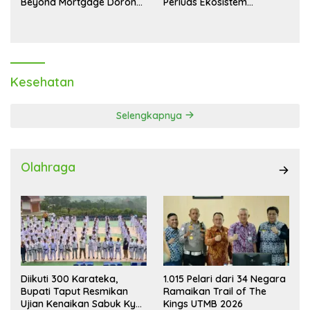
Beyond Mortgage Dorong
Perluas Ekosistem
Laba Melonjak 40,8 Persen
Transaksi Digital
Kesehatan
Selengkapnya
Olahraga
Diikuti 300 Karateka,
1.015 Pelari dari 34 Negara
Bupati Taput Resmikan
Ramaikan Trail of The
Ujian Kenaikan Sabuk Kyu
Kings UTMB 2026