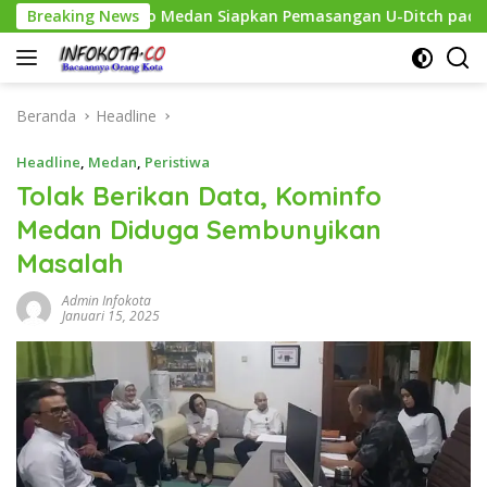
Langsung
kan, Pemko Medan Siapkan Pemasangan U-Ditch pada 2027
Breaking News
ke
konten
Beranda
Headline
Headline
,
Medan
,
Peristiwa
Tolak Berikan Data, Kominfo
Medan Diduga Sembunyikan
Masalah
Admin Infokota
Januari 15, 2025