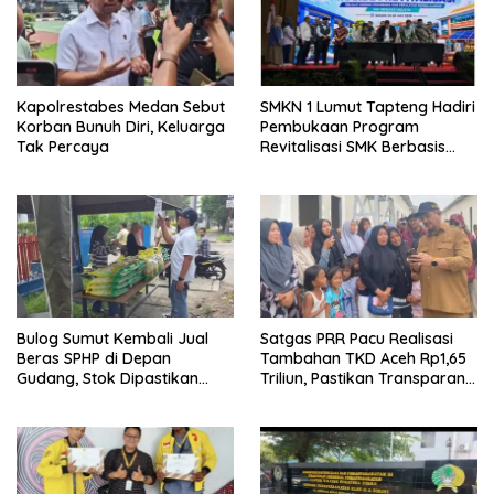
Kapolrestabes Medan Sebut
SMKN 1 Lumut Tapteng Hadiri
Korban Bunuh Diri, Keluarga
Pembukaan Program
Tak Percaya
Revitalisasi SMK Berbasis
Indusri di Batam
Bulog Sumut Kembali Jual
Satgas PRR Pacu Realisasi
Beras SPHP di Depan
Tambahan TKD Aceh Rp1,65
Gudang, Stok Dipastikan
Triliun, Pastikan Transparan
Aman hingga Akhir Tahun
dan Terukur