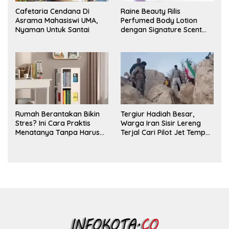
Cafetaria Cendana Di
Raine Beauty Rilis
Asrama Mahasiswi UMA,
Perfumed Body Lotion
Nyaman Untuk Santai
dengan Signature Scent
untuk Ritual Layering
Parfum
Rumah Berantakan Bikin
Tergiur Hadiah Besar,
Stres? Ini Cara Praktis
Warga Iran Sisir Lereng
Menatanya Tanpa Harus
Terjal Cari Pilot Jet Tempur
Renovasi
AS yang Hilang