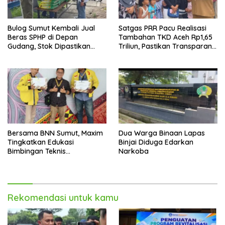
Bulog Sumut Kembali Jual
Satgas PRR Pacu Realisasi
Beras SPHP di Depan
Tambahan TKD Aceh Rp1,65
Gudang, Stok Dipastikan
Triliun, Pastikan Transparan
Aman hingga Akhir Tahun
dan Terukur
Bersama BNN Sumut, Maxim
Dua Warga Binaan Lapas
Tingkatkan Edukasi
Binjai Diduga Edarkan
Bimbingan Teknis
Narkoba
Pencegahan dan
Pemberantasan Narkotika
Rekomendasi untuk kamu