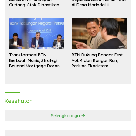
Gudang, Stok Dipastikan
di Desa Marindal II
Aman hingga Akhir Tahun
Transformasi BTN
BTN Dukung Bangor Fest
Berbuah Manis, Strategi
Vol. 4 dan Bangor Run,
Beyond Mortgage Dorong
Perluas Ekosistem
Laba Melonjak 40,8 Persen
Transaksi Digital
Kesehatan
Selengkapnya