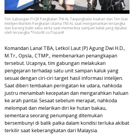
Tim Gabungan F1QR Pangkalan TNI AL Tanjungbalai Asahan dan Tim Giat
Intelijen Maritim Pangkalan Utama TNI AL saat mengamankan tersangka
dan barang bukti sabu serta saat memeriksa sampan kaluk yang dipakai
oleh tersangka.*Foto/IK.co/Topas#
Komandan Lanal TBA, Letkol Laut (P) Agung Dwi H.D.,
M.Tr., Opsla., CTMP., membenarkan penangkapan
tersebut. Ucapnya, tim gabungan melakukan
pengejaran terhadap satu unit sampan kaluk yang
sesuai dengan ciri-ciri target hasil informasi intelijen.
Saat diberi tembakan peringatan ke udara, nahkoda
justru menambah kecepatan dan mengarahkan haluan
ke arah pantai. Sesaat sebelum merapat, nahkoda
melompat dan melarikan diri ke hutan bakau,
sementara seorang penumpang ditemukan
bersembunyi di balik palka dalam kondisi terluka akibat
terkilir saat keberangkatan dari Malaysia.