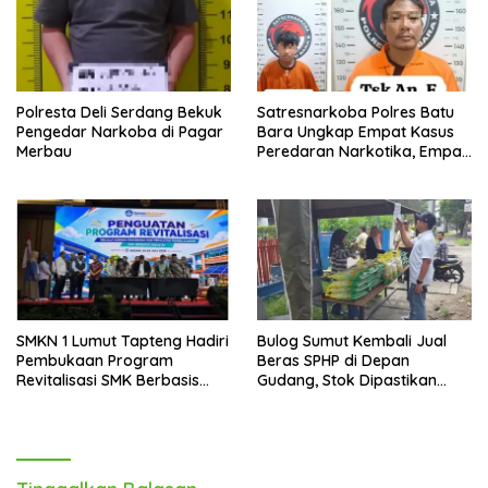
Polresta Deli Serdang Bekuk
Satresnarkoba Polres Batu
Pengedar Narkoba di Pagar
Bara Ungkap Empat Kasus
Merbau
Peredaran Narkotika, Empat
Tersangka Diamankan
SMKN 1 Lumut Tapteng Hadiri
Bulog Sumut Kembali Jual
Pembukaan Program
Beras SPHP di Depan
Revitalisasi SMK Berbasis
Gudang, Stok Dipastikan
Indusri di Batam
Aman hingga Akhir Tahun