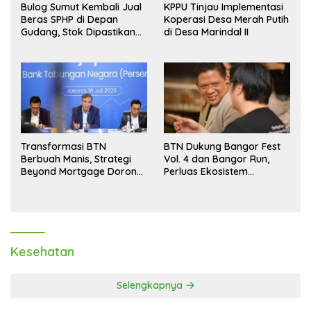
Bulog Sumut Kembali Jual
KPPU Tinjau Implementasi
Beras SPHP di Depan
Koperasi Desa Merah Putih
Gudang, Stok Dipastikan
di Desa Marindal II
Aman hingga Akhir Tahun
Transformasi BTN
BTN Dukung Bangor Fest
Berbuah Manis, Strategi
Vol. 4 dan Bangor Run,
Beyond Mortgage Dorong
Perluas Ekosistem
Laba Melonjak 40,8 Persen
Transaksi Digital
Kesehatan
Selengkapnya