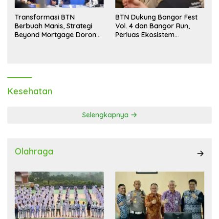
Transformasi BTN
BTN Dukung Bangor Fest
Berbuah Manis, Strategi
Vol. 4 dan Bangor Run,
Beyond Mortgage Dorong
Perluas Ekosistem
Laba Melonjak 40,8 Persen
Transaksi Digital
Kesehatan
Selengkapnya
Olahraga