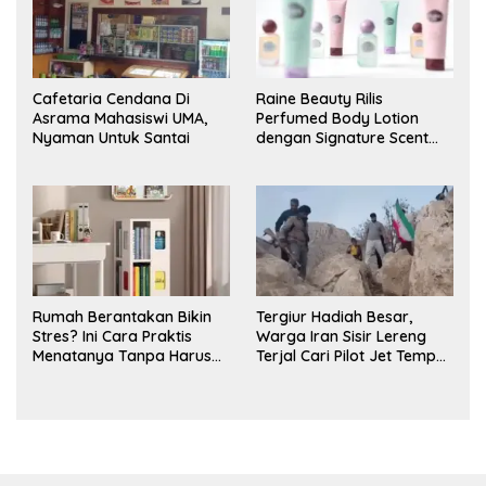
Cafetaria Cendana Di
Raine Beauty Rilis
Asrama Mahasiswi UMA,
Perfumed Body Lotion
Nyaman Untuk Santai
dengan Signature Scent
untuk Ritual Layering
Parfum
Rumah Berantakan Bikin
Tergiur Hadiah Besar,
Stres? Ini Cara Praktis
Warga Iran Sisir Lereng
Menatanya Tanpa Harus
Terjal Cari Pilot Jet Tempur
Renovasi
AS yang Hilang