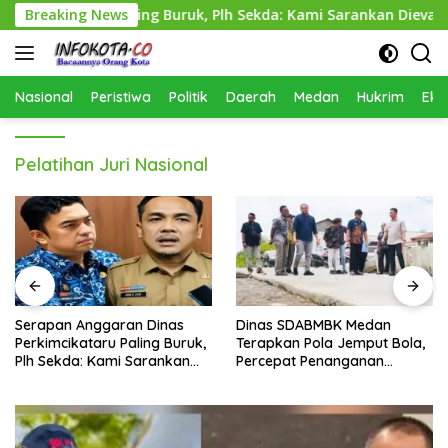
Langsung
mcikataru Paling Buruk, Plh Sekda: Kami Sarankan Dievaluasi
Breaking News
ke
konten
Nasional
Peristiwa
Politik
Daerah
Medan
Hukrim
Eko
Pelatihan Juri Nasional
Dinas SDABMBK Medan
Polisi Tangkap Polisi, Soal
k,
Terapkan Pola Jemput Bola,
Pembunuhan
Percepat Penanganan
Infrastruktur hingga Tingkat
Kecamatan