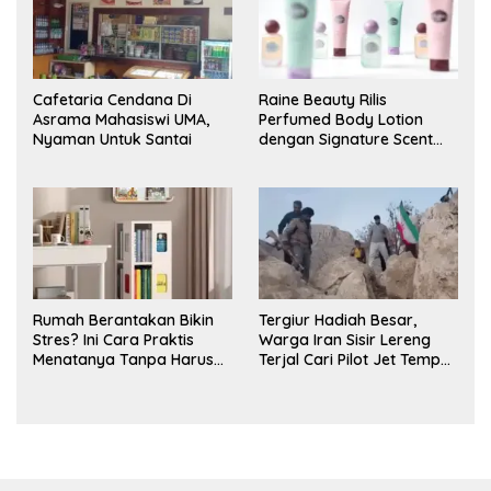
Cafetaria Cendana Di
Raine Beauty Rilis
Asrama Mahasiswi UMA,
Perfumed Body Lotion
Nyaman Untuk Santai
dengan Signature Scent
untuk Ritual Layering
Parfum
Rumah Berantakan Bikin
Tergiur Hadiah Besar,
Stres? Ini Cara Praktis
Warga Iran Sisir Lereng
Menatanya Tanpa Harus
Terjal Cari Pilot Jet Tempur
Renovasi
AS yang Hilang