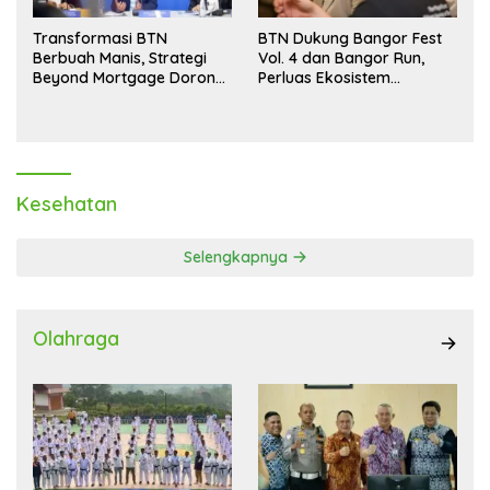
Transformasi BTN
BTN Dukung Bangor Fest
Berbuah Manis, Strategi
Vol. 4 dan Bangor Run,
Beyond Mortgage Dorong
Perluas Ekosistem
Laba Melonjak 40,8 Persen
Transaksi Digital
Kesehatan
Selengkapnya
Olahraga