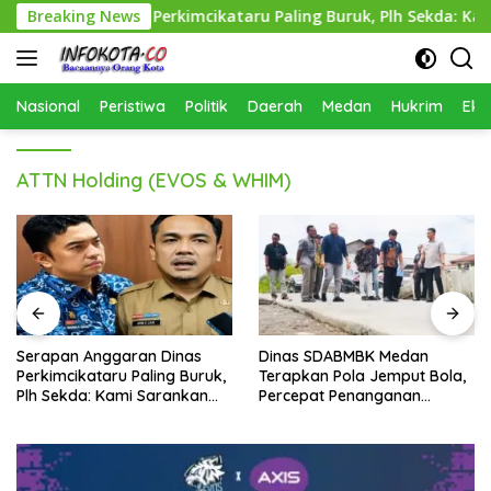
Langsung
nggaran Dinas Perkimcikataru Paling Buruk, Plh Sekda: Kami S
Breaking News
ke
konten
Nasional
Peristiwa
Politik
Daerah
Medan
Hukrim
Eko
ATTN Holding (EVOS & WHIM)
Dinas SDABMBK Medan
Polisi Tangkap Polisi, Soal
Terapkan Pola Jemput Bola,
Pembunuhan
Percepat Penanganan
Infrastruktur hingga Tingkat
Kecamatan