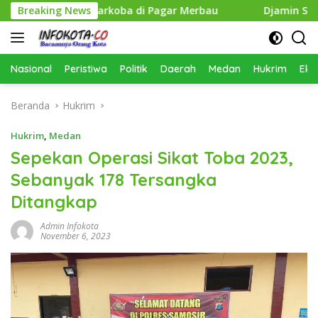
Langsung
Pengedar Narkoba di Pagar Merbau
Breaking News
Djamin Setia Selama
ke
konten
Nasional
Peristiwa
Politik
Daerah
Medan
Hukrim
Eko
Beranda
Hukrim
Hukrim
,
Medan
Sepekan Operasi Sikat Toba 2023,
Sebanyak 178 Tersangka
Ditangkap
Admin Infokota
November 6, 2023