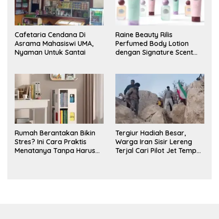
Cafetaria Cendana Di
Raine Beauty Rilis
Asrama Mahasiswi UMA,
Perfumed Body Lotion
Nyaman Untuk Santai
dengan Signature Scent
untuk Ritual Layering
Parfum
Rumah Berantakan Bikin
Tergiur Hadiah Besar,
Stres? Ini Cara Praktis
Warga Iran Sisir Lereng
Menatanya Tanpa Harus
Terjal Cari Pilot Jet Tempur
Renovasi
AS yang Hilang