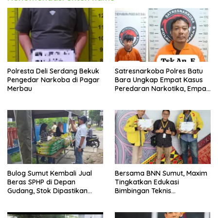
Polresta Deli Serdang Bekuk
Satresnarkoba Polres Batu
Pengedar Narkoba di Pagar
Bara Ungkap Empat Kasus
Merbau
Peredaran Narkotika, Empat
Tersangka Diamankan
Bulog Sumut Kembali Jual
Bersama BNN Sumut, Maxim
Beras SPHP di Depan
Tingkatkan Edukasi
Gudang, Stok Dipastikan
Bimbingan Teknis
Aman hingga Akhir Tahun
Pencegahan dan
Pemberantasan Narkotika