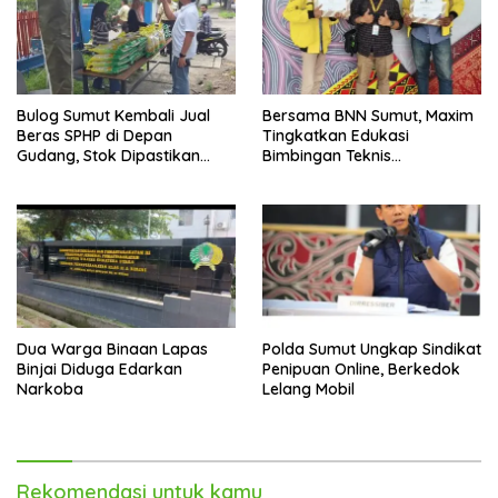
Bulog Sumut Kembali Jual
Bersama BNN Sumut, Maxim
Beras SPHP di Depan
Tingkatkan Edukasi
Gudang, Stok Dipastikan
Bimbingan Teknis
Aman hingga Akhir Tahun
Pencegahan dan
Pemberantasan Narkotika
Dua Warga Binaan Lapas
Polda Sumut Ungkap Sindikat
Binjai Diduga Edarkan
Penipuan Online, Berkedok
Narkoba
Lelang Mobil
Rekomendasi untuk kamu