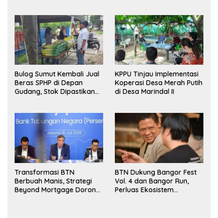
Bulog Sumut Kembali Jual
KPPU Tinjau Implementasi
Beras SPHP di Depan
Koperasi Desa Merah Putih
Gudang, Stok Dipastikan
di Desa Marindal II
Aman hingga Akhir Tahun
Transformasi BTN
BTN Dukung Bangor Fest
Berbuah Manis, Strategi
Vol. 4 dan Bangor Run,
Beyond Mortgage Dorong
Perluas Ekosistem
Laba Melonjak 40,8 Persen
Transaksi Digital