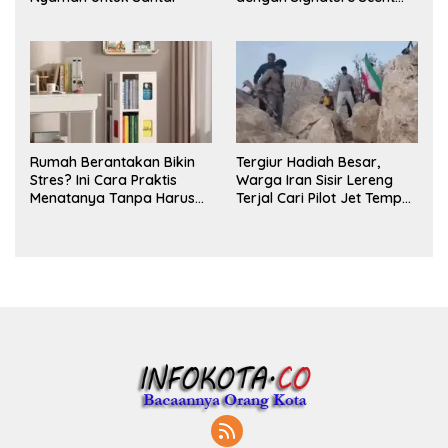
untuk Ritual Layering
Parfum
Rumah Berantakan Bikin
Tergiur Hadiah Besar,
Stres? Ini Cara Praktis
Warga Iran Sisir Lereng
Menatanya Tanpa Harus
Terjal Cari Pilot Jet Tempur
Renovasi
AS yang Hilang