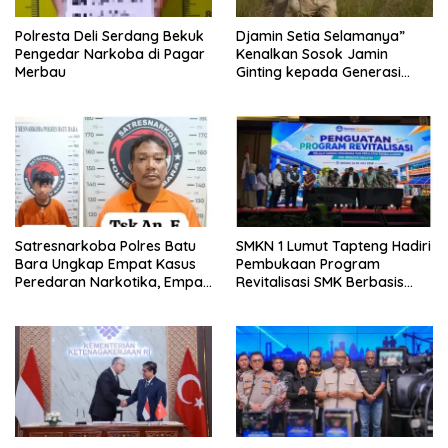
Polresta Deli Serdang Bekuk
Djamin Setia Selamanya”
Pengedar Narkoba di Pagar
Kenalkan Sosok Jamin
Merbau
Ginting kepada Generasi
Muda
Satresnarkoba Polres Batu
SMKN 1 Lumut Tapteng Hadiri
Bara Ungkap Empat Kasus
Pembukaan Program
Peredaran Narkotika, Empat
Revitalisasi SMK Berbasis
Tersangka Diamankan
Indusri di Batam