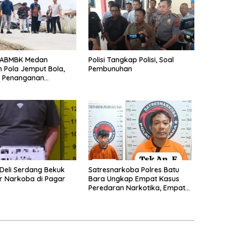
DABMBK Medan
Polisi Tangkap Polisi, Soal
 Pola Jemput Bola,
Pembunuhan
t Penanganan
uktur hingga Tingkat
an
 Deli Serdang Bekuk
Satresnarkoba Polres Batu
r Narkoba di Pagar
Bara Ungkap Empat Kasus
Peredaran Narkotika, Empat
Tersangka Diamankan