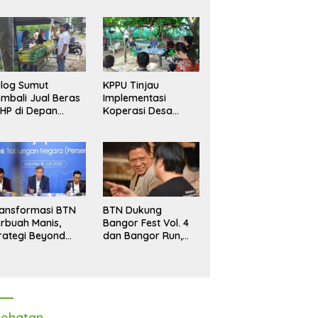
log Sumut
KPPU Tinjau
mbali Jual Beras
Implementasi
HP di Depan
Koperasi Desa
dang, Stok
Merah Putih di Desa
pastikan Aman
Marindal II
ngga Akhir Tahun
ansformasi BTN
BTN Dukung
rbuah Manis,
Bangor Fest Vol. 4
rategi Beyond
dan Bangor Run,
ortgage Dorong
Perluas Ekosistem
ba Melonjak 40,8
Transaksi Digital
rsen
ehatan