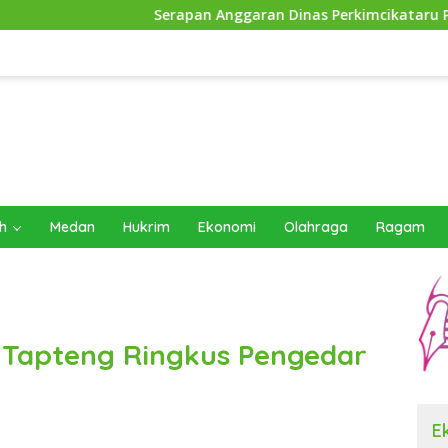
Serapan Anggaran Dinas Perkimcikataru Paling Buruk, Plh Sekd
h
Medan
Hukrim
Ekonomi
Olahraga
Ragam
 Tapteng Ringkus Pengedar
E