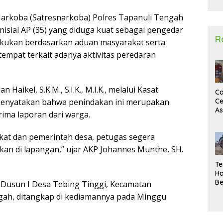
2
arkoba (Satresnarkoba) Polres Tapanuli Tengah
nisial AP (35) yang diduga kuat sebagai pengedar
R
lakukan berdasarkan aduan masyarakat serta
empat terkait adanya aktivitas peredaran
ikel, S.K.M., S.I.K., M.I.K., melalui Kasat
Ca
Ce
menyatakan bahwa penindakan ini merupakan
A
rima laporan dari warga.
Ma
U
kat dan pemerintah desa, petugas segera
N
Un
ikan di lapangan,” ujar AKP Johannes Munthe, SH.
Sa
Te
Ha
Be
Dusun I Desa Tebing Tinggi, Kecamatan
Wa
ah, ditangkap di kediamannya pada Minggu
Si
Te
Pi