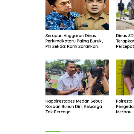
Serapan Anggaran Dinas
Dinas S
Perkimcikataru Paling Buruk,
Terapkan
Plh Sekda: Kami Sarankan
Percepa
Dievaluasi
Infrastr
Kecamat
Kapolrestabes Medan Sebut
Polresta
Korban Bunuh Diri, Keluarga
Pengeda
Tak Percaya
Merbau