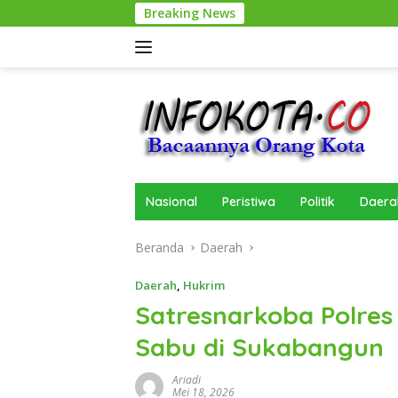
Langsung
Breaking News
ke
konten
Nasional
Peristiwa
Politik
Daera
Beranda
Daerah
Daerah
,
Hukrim
Satresnarkoba Polres
Sabu di Sukabangun
Ariadi
Mei 18, 2026