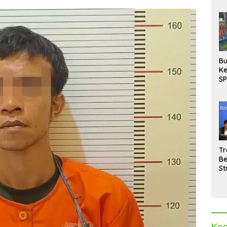
Bu
Ke
SP
Gu
Di
hi
Tr
Be
St
M
La
Pe
Kes