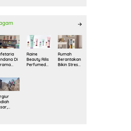
027
agam
fetaria
Raine
Rumah
ndana Di
Beauty Rilis
Berantakan
srama
Perfumed
Bikin Stres?
hasiswi
Body Lotion
Ini Cara
MA,
dengan
Praktis
yaman
Signature
Menatanya
tuk
Scent untuk
Tanpa
ntai
Ritual
Harus
Layering
Renovasi
rgiur
Parfum
diah
sar,
rga Iran
sir Lereng
rjal Cari
lot Jet