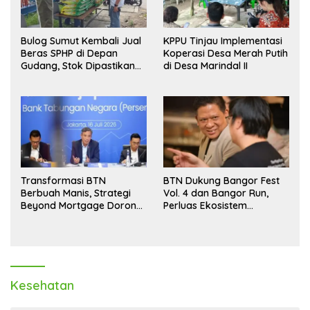
Bulog Sumut Kembali Jual
KPPU Tinjau Implementasi
Beras SPHP di Depan
Koperasi Desa Merah Putih
Gudang, Stok Dipastikan
di Desa Marindal II
Aman hingga Akhir Tahun
Transformasi BTN
BTN Dukung Bangor Fest
Berbuah Manis, Strategi
Vol. 4 dan Bangor Run,
Beyond Mortgage Dorong
Perluas Ekosistem
Laba Melonjak 40,8 Persen
Transaksi Digital
Kesehatan