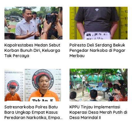
Kecamatan
Kapolrestabes Medan Sebut
Polresta Deli Serdang Bekuk
Korban Bunuh Diri, Keluarga
Pengedar Narkoba di Pagar
Tak Percaya
Merbau
Satresnarkoba Polres Batu
KPPU Tinjau Implementasi
Bara Ungkap Empat Kasus
Koperasi Desa Merah Putih di
Peredaran Narkotika, Empat
Desa Marindal II
Tersangka Diamankan