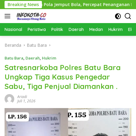
Langsung
rapkan Pola Jemput Bola, Percepat Penanganan Infrastruktur
Breaking News
ke
konten
Nasional
Peristiwa
Politik
Daerah
Medan
Hukrim
Eko
Beranda
Batu Bara
Batu Bara
,
Daerah
,
Hukrim
Satresnarkoba Polres Batu Bara
Ungkap Tiga Kasus Pengedar
Sabu, Tiga Penjual Diamankan .
Ariadi
Juli 1, 2026