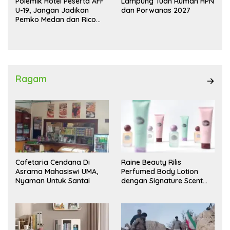
Polemik Hotel Peserta AFF
Lampung Tuan Rumah HPN
U-19, Jangan Jadikan
dan Porwanas 2027
Pemko Medan dan Rico
Waas Kambing Hitam
Ragam
Cafetaria Cendana Di
Raine Beauty Rilis
Asrama Mahasiswi UMA,
Perfumed Body Lotion
Nyaman Untuk Santai
dengan Signature Scent
untuk Ritual Layering
Parfum