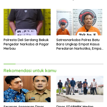
Polresta Deli Serdang Bekuk
Satresnarkoba Polres Batu
Pengedar Narkoba di Pagar
Bara Ungkap Empat Kasus
Merbau
Peredaran Narkotika, Empat
Tersangka Diamankan
Rekomendasi untuk kamu
Serapan Anggaran Dinas
Dinas SDABMBK Medan