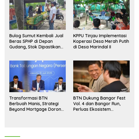
Bulog Sumut Kembali Jual
KPPU Tinjau Implementasi
Beras SPHP di Depan
Koperasi Desa Merah Putih
Gudang, Stok Dipastikan
di Desa Marindal II
Aman hingga Akhir Tahun
Transformasi BTN
BTN Dukung Bangor Fest
Berbuah Manis, Strategi
Vol. 4 dan Bangor Run,
Beyond Mortgage Dorong
Perluas Ekosistem
Laba Melonjak 40,8 Persen
Transaksi Digital