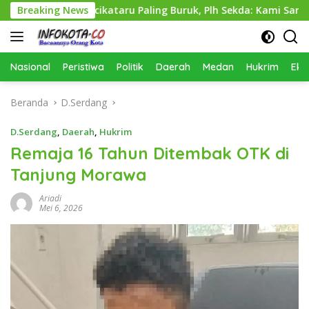
Langsung
 Perkimcikataru Paling Buruk, Plh Sekda: Kami Sarankan Dieval
Breaking News
ke
konten
Nasional
Peristiwa
Politik
Daerah
Medan
Hukrim
Eko
Beranda
D.Serdang
D.Serdang
,
Daerah
,
Hukrim
Remaja 16 Tahun Ditembak OTK di
Tanjung Morawa
Ariadi
Mei 6, 2026