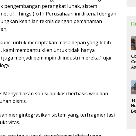
2
uk pengembangan perangkat lunak, sistem
ernet of Things (IoT). Perusahaan ini dikenal dengan
bungkan keahlian teknis dengan pemahaman
R
en.
 kunci untuk menciptakan masa depan yang lebih
an, kami membantu klien untuk tidak hanya
Ca
juga menjadi pemimpin di industri mereka,” ujar
Ce
logy.
A
Ma
U
N
Un
 Menyediakan solusi aplikasi berbasis web dan
Sa
Te
han bisnis.
Ha
Be
aan mengintegrasikan sistem yang terfragmentasi
Wa
ktivitas.
Si
Te
Pi