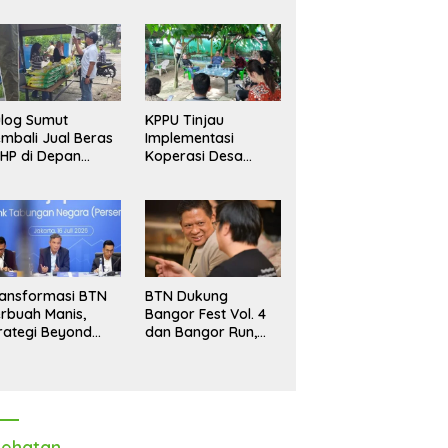
log Sumut
KPPU Tinjau
mbali Jual Beras
Implementasi
HP di Depan
Koperasi Desa
dang, Stok
Merah Putih di Desa
pastikan Aman
Marindal II
ngga Akhir Tahun
ansformasi BTN
BTN Dukung
rbuah Manis,
Bangor Fest Vol. 4
rategi Beyond
dan Bangor Run,
ortgage Dorong
Perluas Ekosistem
ba Melonjak 40,8
Transaksi Digital
rsen
ehatan