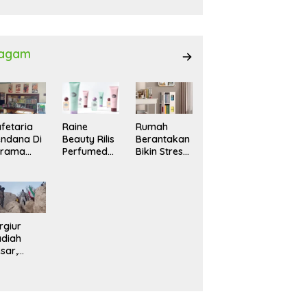
027
agam
fetaria
Raine
Rumah
ndana Di
Beauty Rilis
Berantakan
srama
Perfumed
Bikin Stres?
hasiswi
Body Lotion
Ini Cara
MA,
dengan
Praktis
yaman
Signature
Menatanya
tuk
Scent untuk
Tanpa
ntai
Ritual
Harus
Layering
Renovasi
rgiur
Parfum
diah
sar,
rga Iran
sir Lereng
rjal Cari
lot Jet