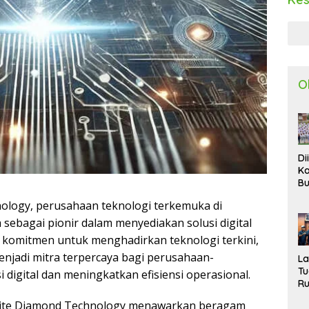
O
Di
Ka
Bu
Ta
logy, perusahaan teknologi terkemuka di
R
Uj
sebagai pionir dalam menyediakan solusi digital
Ke
an komitmen untuk menghadirkan teknologi terkini,
S
njadi mitra terpercaya bagi perusahaan-
W
L
T
digital dan meningkatkan efisiensi operasional.
R
d
White Diamond Technology menawarkan beragam
P