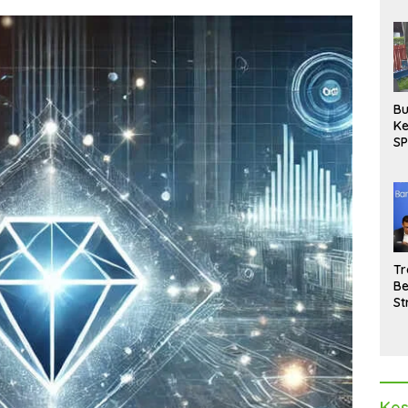
Bu
Ke
SP
Gu
Di
hi
Tr
Be
St
M
La
Pe
Kes