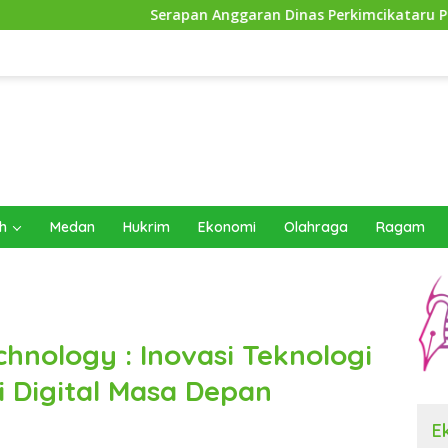
Serapan Anggaran Dinas Perkimcikataru Paling Buruk, Plh Sek
h
Medan
Hukrim
Ekonomi
Olahraga
Ragam
hnology : Inovasi Teknologi
i Digital Masa Depan
E