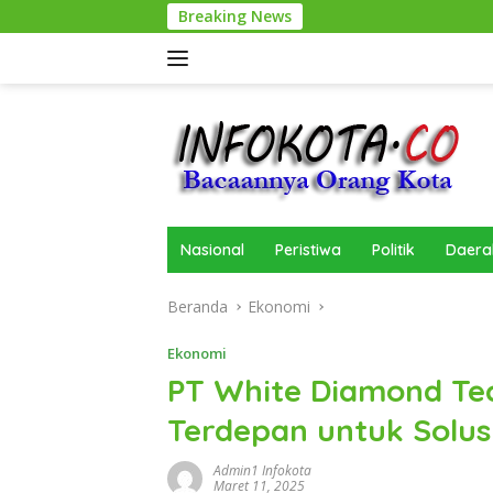
Langsung
Breaking News
ke
konten
Nasional
Peristiwa
Politik
Daera
Beranda
Ekonomi
Ekonomi
PT White Diamond Tec
Terdepan untuk Solus
Admin1 Infokota
Maret 11, 2025